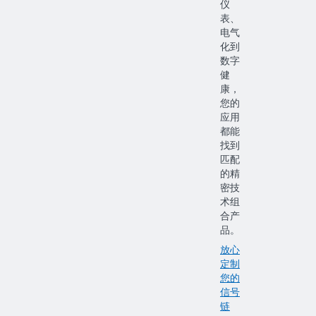
仪
表、
电气
化到
数字
健
康，
您的
应用
都能
找到
匹配
的精
密技
术组
合产
品。
放心
定制
您的
信号
链