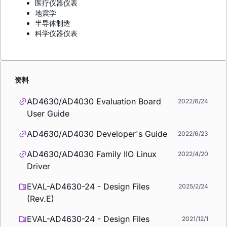
医疗仪器仪表
地震学
半导体制造
科学仪器仪表
资料
AD4630/AD4030 Evaluation Board
2022/6/24
User Guide
AD4630/AD4030 Developer's Guide
2022/6/23
AD4630/AD4030 Family IIO Linux
2022/4/20
Driver
EVAL-AD4630-24 - Design Files
2025/2/24
(Rev.E)
EVAL-AD4630-24 - Design Files
2021/12/1