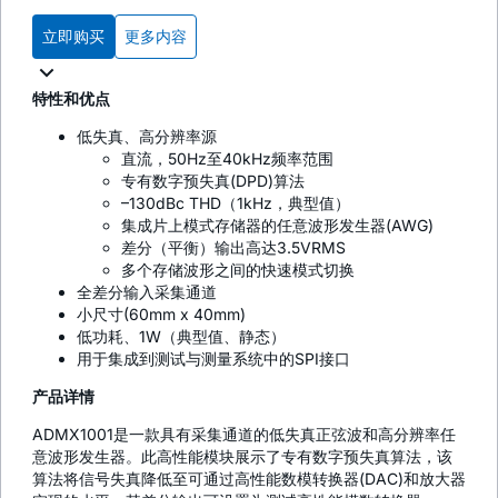
立即购买
更多内容
特性和优点
低失真、高分辨率源
直流，50Hz至40kHz频率范围
专有数字预失真(DPD)算法
–130dBc THD（1kHz，典型值）
集成片上模式存储器的任意波形发生器(AWG)
差分（平衡）输出高达3.5VRMS
多个存储波形之间的快速模式切换
全差分输入采集通道
小尺寸(60mm x 40mm)
低功耗、1W（典型值、静态）
用于集成到测试与测量系统中的SPI接口
产品详情
ADMX1001是一款具有采集通道的低失真正弦波和高分辨率任
意波形发生器。此高性能模块展示了专有数字预失真算法，该
算法将信号失真降低至可通过高性能数模转换器(DAC)和放大器