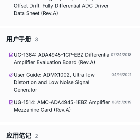
Offset Drift, Fully Differential ADC Driver
Data Sheet (Rev.A)
用户手册
3
UG-1364: ADA4945-1CP-EBZ Differential
07/24/2018
Amplifier Evaluation Board (Rev.A)
User Guide: ADMX1002, Ultra-low
04/16/2021
Distortion and Low Noise Signal
Generator
UG-1514: AMC-ADA4945-1EBZ Amplifier
08/21/2019
Mezzanine Card (Rev.A)
应用笔记
2