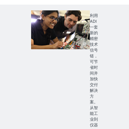
利用
ADI
一套
新的
精密
技术
信号
链，
可节
省时
间并
加快
交付
解决
方
案。
从智
能工
业到
仪器