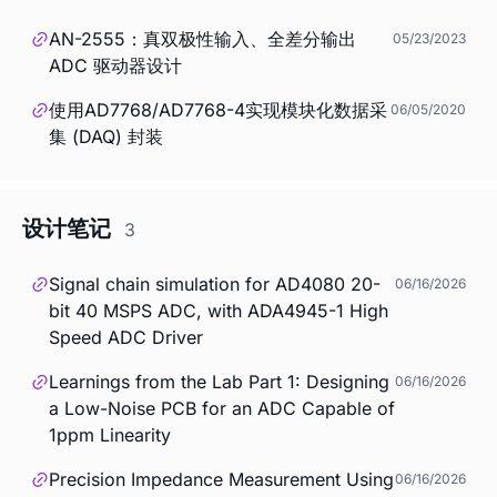
AN-2555：真双极性输入、全差分输出
05/23/2023
ADC 驱动器设计
使用AD7768/AD7768-4实现模块化数据采
06/05/2020
集 (DAQ) 封装
设计笔记
3
Signal chain simulation for AD4080 20-
06/16/2026
bit 40 MSPS ADC, with ADA4945-1 High
Speed ADC Driver
Learnings from the Lab Part 1: Designing
06/16/2026
a Low-Noise PCB for an ADC Capable of
1ppm Linearity
Precision Impedance Measurement Using
06/16/2026