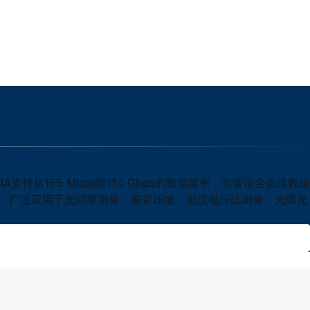
从155 Mbps到11.1 Gbps的数据速率，非常适合高速数据
mA），广泛应用于光功率测量、基带压缩、电流电压比测量、光吸光