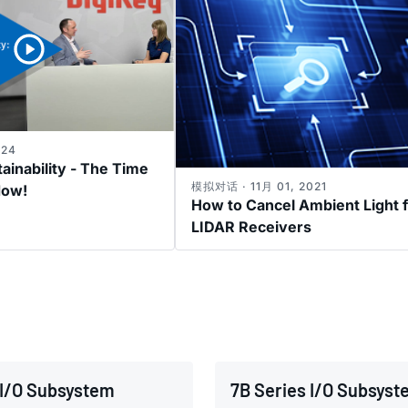
024
tainability - The Time
模拟对话 · 11月 01, 2021
Now!
How to Cancel Ambient Light 
LIDAR Receivers
 I/O Subsystem
7B Series I/O Subsys