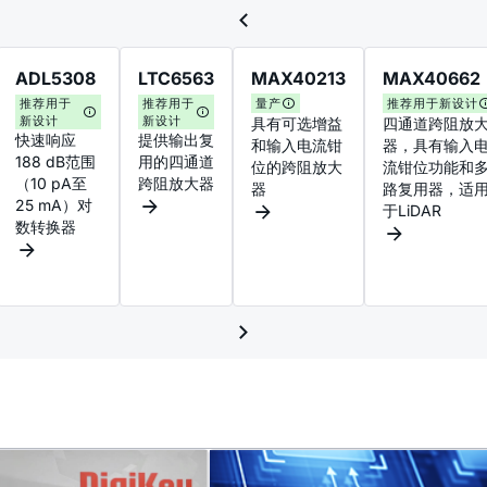
ADL5308
LTC6563
MAX40213
MAX40662
推荐用于
推荐用于
量产
推荐用于新设计
新设计
新设计
具有可选增益
四通道跨阻放
快速响应
提供输出复
和输入电流钳
器，具有输入
188 dB范围
用的四通道
位的跨阻放大
流钳位功能和
（10 pA至
跨阻放大器
器
路复用器，适
25 mA）对
于LiDAR
数转换器