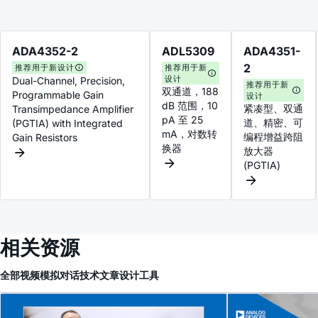
ADA4352-2
ADL5309
ADA4351-
2
推荐用于新设计
推荐用于新
设计
Dual-Channel, Precision,
推荐用于新
双通道，188
Programmable Gain
设计
dB 范围，10
紧凑型、双通
Transimpedance Amplifier
pA 至 25
道、精密、可
(PGTIA) with Integrated
mA，对数转
编程增益跨阻
Gain Resistors
换器
放大器
(PGTIA)
相关资源
全部
视频
模拟对话
技术文章
设计工具