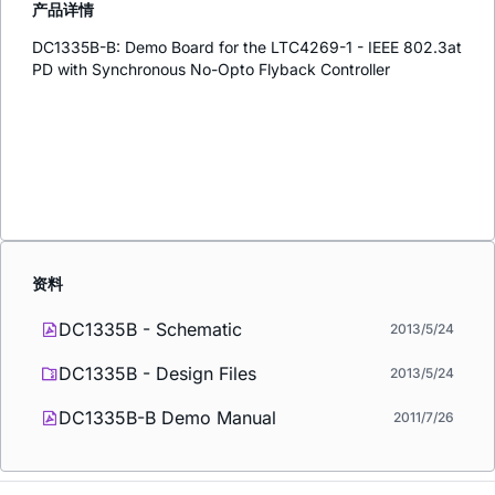
产品详情
DC1335B-B: Demo Board for the LTC4269-1 - IEEE 802.3at
PD with Synchronous No-Opto Flyback Controller
资料
DC1335B - Schematic
2013/5/24
DC1335B - Design Files
2013/5/24
DC1335B-B Demo Manual
2011/7/26