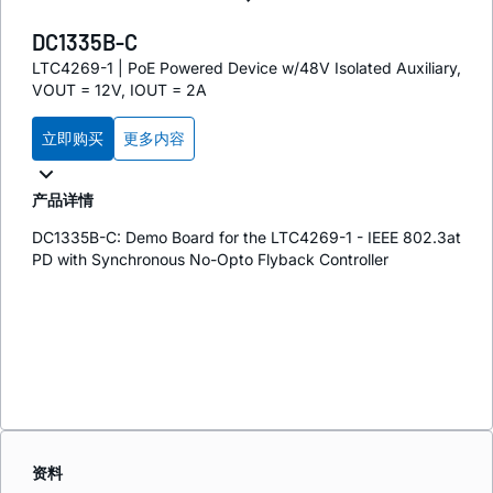
DC1335B-C
LTC4269-1 | PoE Powered Device w/48V Isolated Auxiliary,
VOUT = 12V, IOUT = 2A
立即购买
更多内容
产品详情
DC1335B-C: Demo Board for the LTC4269-1 - IEEE 802.3at
PD with Synchronous No-Opto Flyback Controller
资料