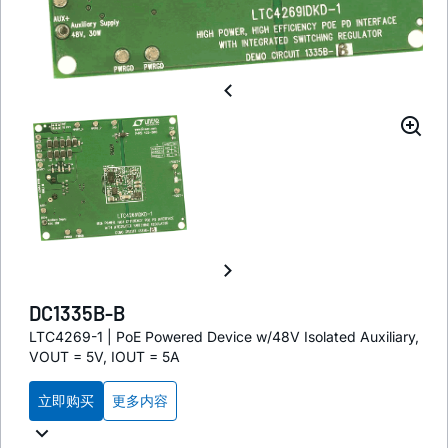
DC1335B-B
LTC4269-1 | PoE Powered Device w/48V Isolated Auxiliary,
VOUT = 5V, IOUT = 5A
立即购买
更多内容