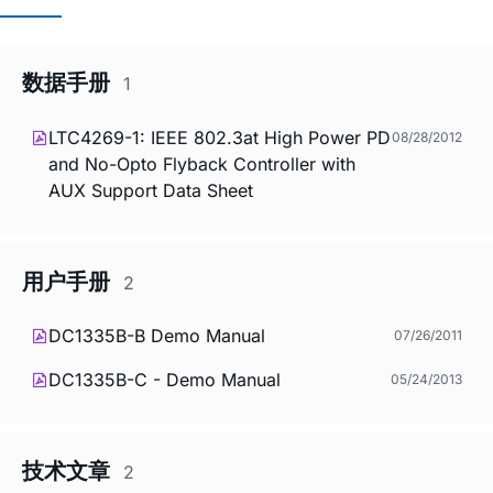
数据手册
1
LTC4269-1: IEEE 802.3at High Power PD
08/28/2012
and No-Opto Flyback Controller with
AUX Support Data Sheet
用户手册
2
DC1335B-B Demo Manual
07/26/2011
DC1335B-C - Demo Manual
05/24/2013
技术文章
2