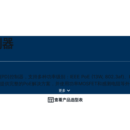
制器
支持多种功率级别：IEEE PoE (13W, 802.3af)、IEEE PoE+
和PD控制器提供完整的PoE解决方案，并使用功率MOSFET和感测电阻
查看产品选型表