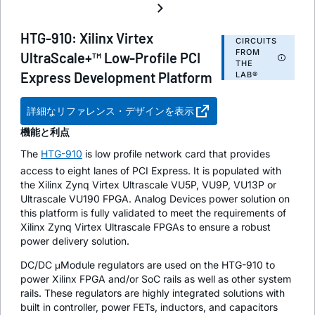
HTG-910: Xilinx Virtex
CIRCUITS
FROM
UltraScale+™ Low-Profile PCI
THE
Express Development Platform
LAB®
詳細なリファレンス・デザインを表示
機能と利点
The
HTG-910
is low profile network card that provides
access to eight lanes of PCI Express. It is populated with
the Xilinx Zynq Virtex Ultrascale VU5P, VU9P, VU13P or
Ultrascale VU190 FPGA. Analog Devices power solution on
this platform is fully validated to meet the requirements of
Xilinx Zynq Virtex Ultrascale FPGAs to ensure a robust
power delivery solution.
DC/DC μModule regulators are used on the HTG-910 to
power Xilinx FPGA and/or SoC rails as well as other system
rails. These regulators are highly integrated solutions with
built in controller, power FETs, inductors, and capacitors