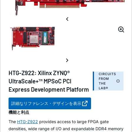
HTG-Z922: Xilinx ZYNQ®
CIRCUITS
FROM
UltraScale+™ MPSoC PCI
THE
Express Development Platform
LAB®
詳細なリファレンス・デザインを表示
機能と利点
The
HTG-Z922
provides access to large FPGA gate
densities, wide range of I/O and expandable DDR4 memory