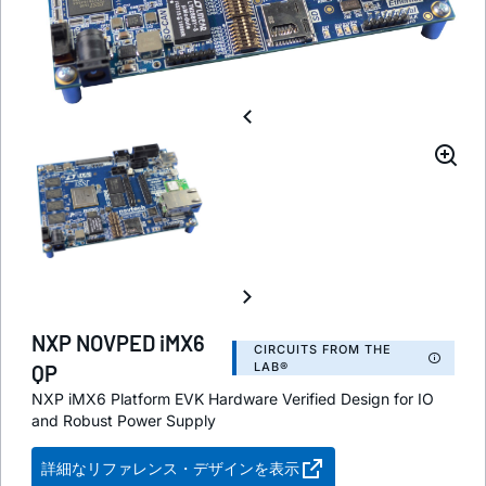
NXP NOVPED iMX6
CIRCUITS FROM THE
LAB®
QP
NXP iMX6 Platform EVK Hardware Verified Design for IO
and Robust Power Supply
詳細なリファレンス・デザインを表示