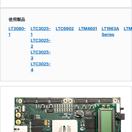
使用製品
LT3080-
LTC3025-
LTC6902
LTM4601
LT1963A
LTM
1
1
Series
LTC3025-
2
LTC3025-
3
LTC3025-
4