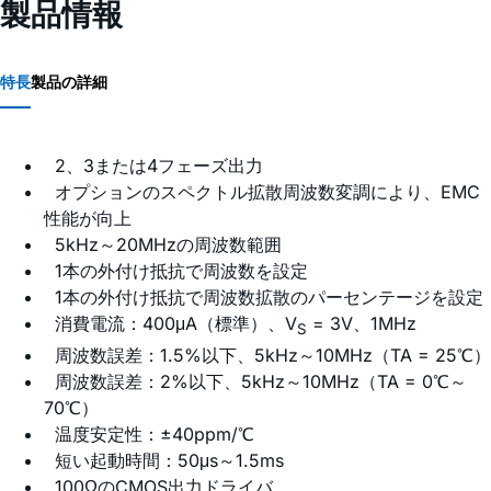
製品情報
特長
製品の詳細
2、3または4フェーズ出力
オプションのスペクトル拡散周波数変調により、EMC
性能が向上
5kHz～20MHzの周波数範囲
1本の外付け抵抗で周波数を設定
1本の外付け抵抗で周波数拡散のパーセンテージを設定
消費電流：400μA（標準）、V
= 3V、1MHz
S
周波数誤差：1.5%以下、5kHz～10MHz（TA = 25℃）
周波数誤差：2%以下、5kHz～10MHz（TA = 0℃～
70℃）
温度安定性：±40ppm/℃
短い起動時間：50μs～1.5ms
100ΩのCMOS出力ドライバ