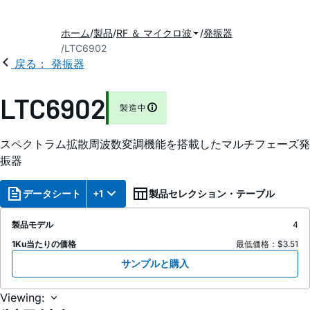
ホーム
製品
RF ＆ マイクロ波
発振器
LTC6902
戻る： 発振器
LTC6902
製造中
スペクトラム拡散周波数変調機能を搭載したマルチフェーズ発
振器
データシート
+1
製品セレクション・テーブル
製品モデル
4
1Ku当たりの価格
最低価格：$3.51
サンプルと購入
Viewing: