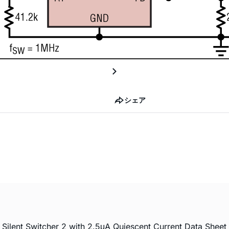
シェア
lent Switcher 2 with 2.5μA Quiescent Current Data Sheet 