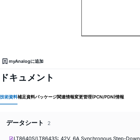
myAnalogに追加
ドキュメント
技術資料
補足資料
パッケージ関連情報
変更管理(PCN/PDN)情報
データシート
2
LT8640S/LT8643S: 42V, 6A Synchronous Step-Down Si