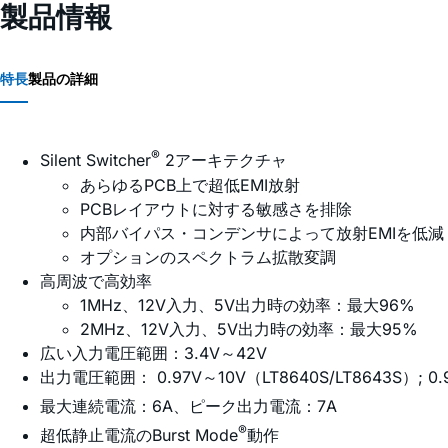
製品情報
特長
製品の詳細
®
Silent Switcher
2アーキテクチャ
あらゆるPCB上で超低EMI放射
PCBレイアウトに対する敏感さを排除
内部バイパス・コンデンサによって放射EMIを低減
オプションのスペクトラム拡散変調
高周波で高効率
1MHz、12V入力、5V出力時の効率：最大96%
2MHz、12V入力、5V出力時の効率：最大95%
広い入力電圧範囲：3.4V～42V
出力電圧範囲： 0.97V～10V（LT8640S/LT8643S）; 0.
最大連続電流：6A、ピーク出力電流：7A
®
超低静止電流のBurst Mode
動作