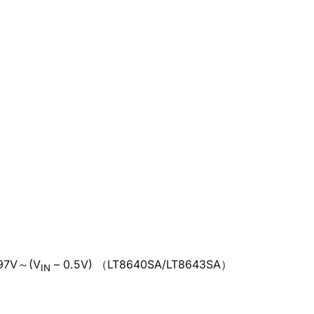
97V～(V
– 0.5V) （LT8640SA/LT8643SA）
IN