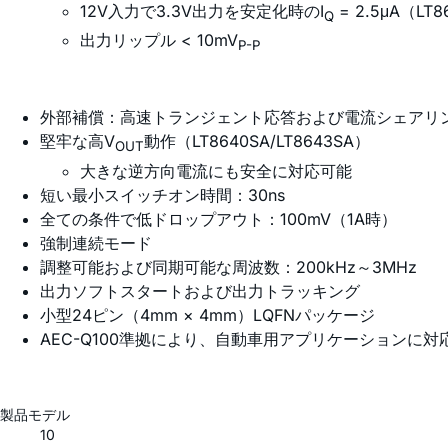
12V入力で3.3V出力を安定化時のI
= 2.5μA（LT8
Q
出力リップル < 10mV
P-P
外部補償：高速トランジェント応答および電流シェアリング
堅牢な高V
動作（LT8640SA/LT8643SA）
OUT
大きな逆方向電流にも安全に対応可能
短い最小スイッチオン時間：30ns
全ての条件で低ドロップアウト：100mV（1A時）
強制連続モード
調整可能および同期可能な周波数：200kHz～3MHz
出力ソフトスタートおよび出力トラッキング
小型24ピン（4mm × 4mm）LQFNパッケージ
AEC-Q100準拠により、自動車用アプリケーションに対
製品モデル
10