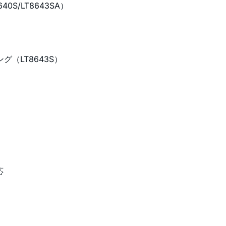
640S/LT8643SA）
（LT8643S）
応