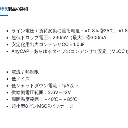
特長
製品の詳細
ライン電圧 / 負荷変動に渡る精度：±0.8％@25℃、±1
超低ドロップ電圧：230mV（最大）@300mA
安定化用出力コンデンサCO＝1.0μF
AnyCAP＝あらゆるタイプのコンデンサで安定（MLCC
電流 / 熱制限
低ノイズ
低シャットダウン電流：1μA以下
供給側電圧範囲：2.6V～12V
周囲温度範囲：－40℃～＋85℃
超小型8ピンMSOPパッケージ