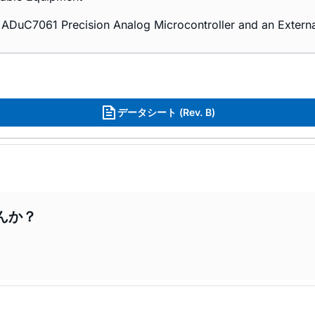
ADuC7061 Precision Analog Microcontroller and an Extern
データシート (Rev. B)
んか？