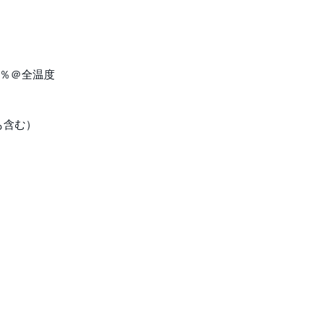
.8％＠全温度
も含む）