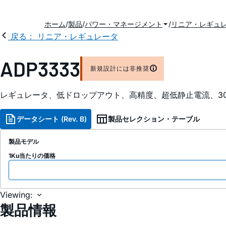
ホーム
製品
パワー・マネージメント
リニア・レギュ
戻る： リニア・レギュレータ
ADP3333
新規設計には非推奨
レギュレータ、低ドロップアウト、高精度、超低静止電流、300m
データシート (Rev. B)
製品セレクション・テーブル
製品モデル
1Ku当たりの価格
Viewing:
製品情報