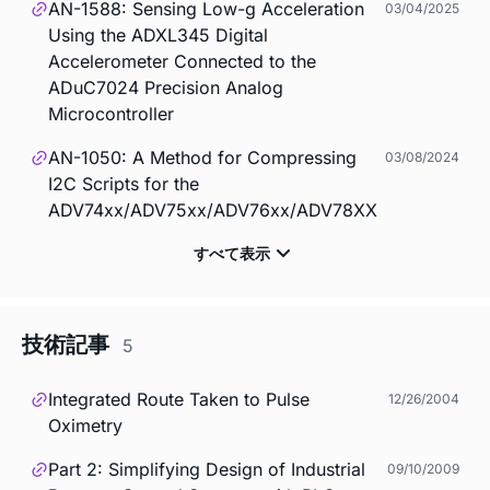
AN-1588: Sensing Low-g Acceleration
03/04/2025
Using the ADXL345 Digital
Accelerometer Connected to the
ADuC7024 Precision Analog
Microcontroller
AN-1050: A Method for Compressing
03/08/2024
I2C Scripts for the
ADV74xx/ADV75xx/ADV76xx/ADV78XX
技術記事
5
Integrated Route Taken to Pulse
12/26/2004
Oximetry
Part 2: Simplifying Design of Industrial
09/10/2009