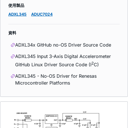
使用製品
ADXL345
ADUC7024
資料
ADXL34x GitHub no-OS Driver Source Code
ADXL345 Input 3-Axis Digital Accelerometer
2
GitHub Linux Driver Source Code (I
C)
ADXL345 - No-OS Driver for Renesas
Microcontroller Platforms