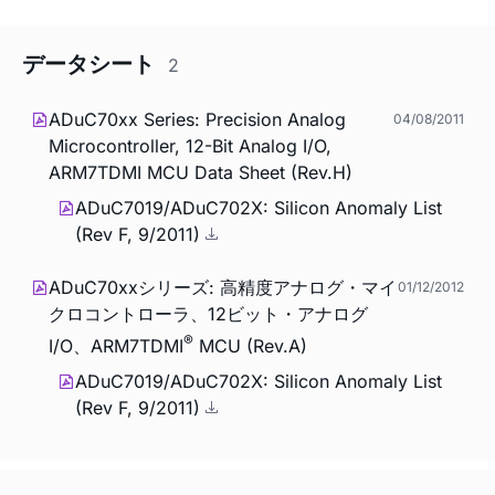
データシート
2
ADuC70xx Series: Precision Analog
04/08/2011
Microcontroller, 12-Bit Analog I/O,
ARM7TDMI MCU Data Sheet (Rev.H)
ADuC7019/ADuC702X: Silicon Anomaly List
(Rev F, 9/2011)
ADuC70xxシリーズ: 高精度アナログ・マイ
01/12/2012
クロコントローラ、12ビット・アナログ
®
I/O、ARM7TDMI
MCU (Rev.A)
ADuC7019/ADuC702X: Silicon Anomaly List
(Rev F, 9/2011)