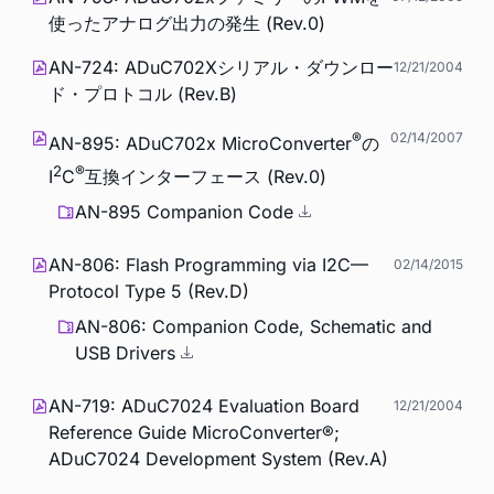
使ったアナログ出力の発生 (Rev.0)
AN-724: ADuC702Xシリアル・ダウンロー
12/21/2004
ド・プロトコル (Rev.B)
®
02/14/2007
AN-895: ADuC702x MicroConverter
の
2
®
I
C
互換インターフェース (Rev.0)
AN-895 Companion Code
AN-806: Flash Programming via I2C—
02/14/2015
Protocol Type 5 (Rev.D)
AN-806: Companion Code, Schematic and
USB Drivers
AN-719: ADuC7024 Evaluation Board
12/21/2004
Reference Guide MicroConverter®;
ADuC7024 Development System (Rev.A)