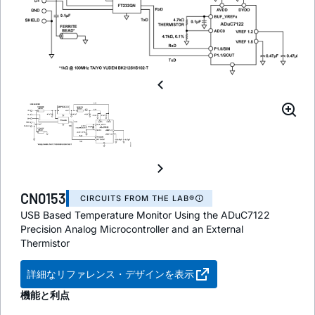
CN0153
CIRCUITS FROM THE LAB®
USB Based Temperature Monitor Using the ADuC7122
Precision Analog Microcontroller and an External
Thermistor
詳細なリファレンス・デザインを表示
機能と利点