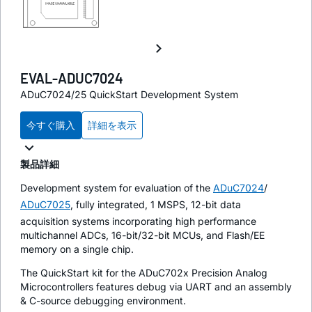
EVAL-ADUC7024
ADuC7024/25 QuickStart Development System
今すぐ購入
詳細を表示
製品詳細
Development system for evaluation of the
ADuC7024
/
ADuC7025
, fully integrated, 1 MSPS, 12-bit data
acquisition systems incorporating high performance
multichannel ADCs, 16-bit/32-bit MCUs, and Flash/EE
memory on a single chip.
The QuickStart kit for the ADuC702x Precision Analog
Microcontrollers features debug via UART and an assembly
& C-source debugging environment.