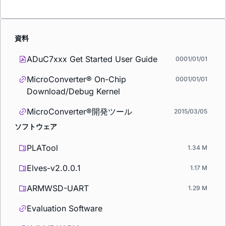
資料
ADuC7xxx Get Started User Guide
0001/01/01
MicroConverter® On-Chip
0001/01/01
Download/Debug Kernel
MicroConverter®開発ツール
2015/03/05
ソフトウェア
PLATool
1.34 M
Elves-v2.0.0.1
1.17 M
ARMWSD-UART
1.29 M
Evaluation Software