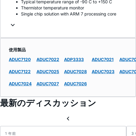
Typical temperature range of -90 C to +150 C
Thermistor temperature monitor
Single chip solution with ARM 7 processing core
使用製品
ADUC7120
ADUC7022
ADP3333
ADUC7021
ADUC7
ADUC7122
ADUC7025
ADUC7028
ADUC7023
ADUC7
ADUC7024
ADUC7027
ADUC7026
最新のディスカッション
1 年前
3
ARMW