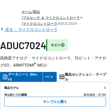
ホーム
製品
プロセッサ ＆ マイクロコントローラ
マイクロコントローラ
ADUC7024
戻る： マイクロコントローラ
ADUC7024
製造中
高精度アナログ・マイクロコントローラ、12ビット・アナロ
®
グI/O、ARM7TDMI
MCU
データシート (Rev.
製品セレクション・テーブ
+1
H)
ル
製品モデル
5
1Ku当たりの価格
最低価格：$7.89
サンプルと購入