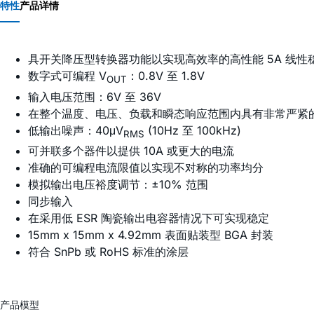
特性
产品详情
具开关降压型转换器功能以实现高效率的高性能 5A 线性
数字式可编程 V
：0.8V 至 1.8V
OUT
输入电压范围：6V 至 36V
在整个温度、电压、负载和瞬态响应范围内具有非常严紧
低输出噪声：40μV
(10Hz 至 100kHz)
RMS
可并联多个器件以提供 10A 或更大的电流
准确的可编程电流限值以实现不对称的功率均分
模拟输出电压裕度调节：±10% 范围
同步输入
在采用低 ESR 陶瓷输出电容器情况下可实现稳定
15mm x 15mm x 4.92mm 表面贴装型 BGA 封装
符合 SnPb 或 RoHS 标准的涂层
产品模型