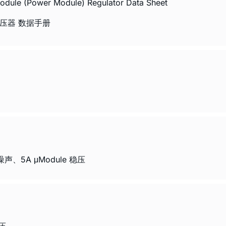
odule (Power Module) Regulator Data Sheet
稳压器 数据手册
、5A μModule 稳压