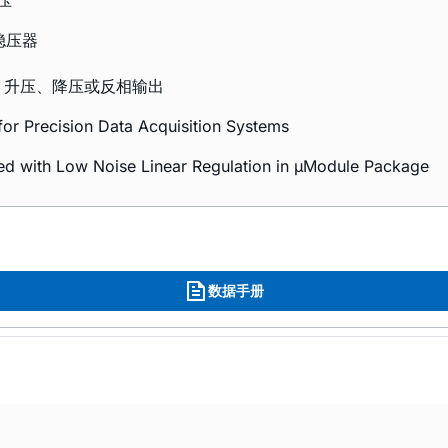
压
 稳压器
用：升压、降压或反相输出
or Precision Data Acquisition Systems
ed with Low Noise Linear Regulation in µModule Package
数据手册