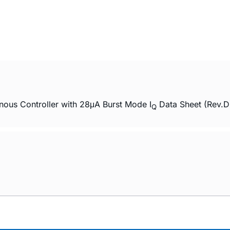
ous Controller with 28μA Burst Mode I
Data Sheet (Rev.D
Q