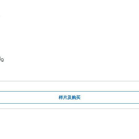
L
I
Q
样片及购买