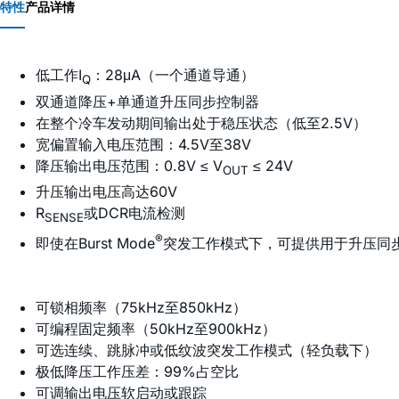
特性
产品详情
低工作I
：28μA（一个通道导通）
Q
双通道降压+单通道升压同步控制器
在整个冷车发动期间输出处于稳压状态（低至2.5V）
宽偏置输入电压范围：4.5V至38V
降压输出电压范围：0.8V ≤ V
≤ 24V
OUT
升压输出电压高达60V
R
或DCR电流检测
SENSE
®
即使在Burst Mode
突发工作模式下，可提供用于升压同步M
可锁相频率（75kHz至850kHz）
可编程固定频率（50kHz至900kHz）
可选连续、跳脉冲或低纹波突发工作模式（轻负载下）
极低降压工作压差：99%占空比
可调输出电压软启动或跟踪