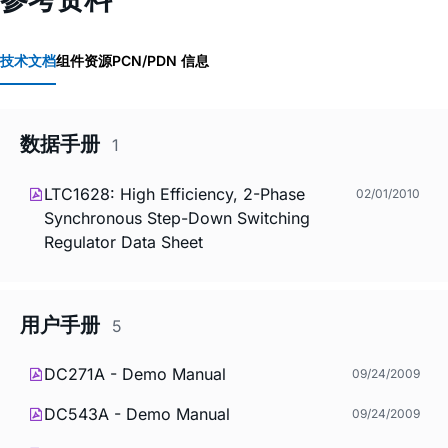
技术文档
组件资源
PCN/PDN 信息
数据手册
1
LTC1628: High Efficiency, 2-Phase
02/01/2010
Synchronous Step-Down Switching
Regulator Data Sheet
用户手册
5
DC271A - Demo Manual
09/24/2009
DC543A - Demo Manual
09/24/2009