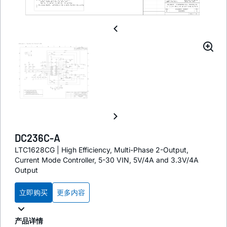
DC236C-A
LTC1628CG | High Efficiency, Multi-Phase 2-Output,
Current Mode Controller, 5-30 VIN, 5V/4A and 3.3V/4A
Output
立即购买
更多内容
产品详情