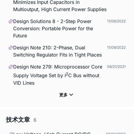
Minimizes Input Capacitors in
Multioutput, High Current Power Supplies
Design Solutions 8 - 2-Step Power
11/06/2022
Conversion: Portable Power for the
Future
Design Note 210: 2-Phase, Dual
11/09/2022
Switching Regulator Fits in Tight Places
Design Note 279: Microprocessor Core
08/21/2021
2
Supply Voltage Set by I
C Bus without
VID Lines
技术文章
6