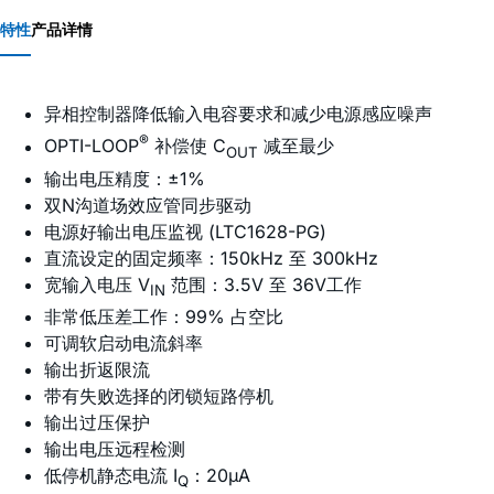
特性
产品详情
异相控制器降低输入电容要求和减少电源感应噪声
®
OPTI-LOOP
补偿使 C
减至最少
OUT
输出电压精度：±1%
双N沟道场效应管同步驱动
电源好输出电压监视 (LTC1628-PG)
直流设定的固定频率：150kHz 至 300kHz
宽输入电压 V
范围：3.5V 至 36V工作
IN
非常低压差工作：99% 占空比
可调软启动电流斜率
输出折返限流
带有失败选择的闭锁短路停机
输出过压保护
输出电压远程检测
低停机静态电流 I
：20µA
Q