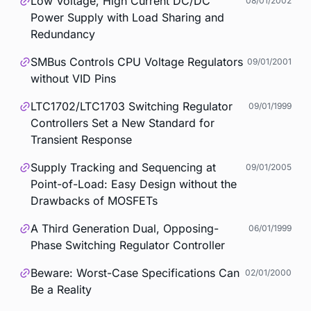
Low Voltage, High Current DC/DC
08/01/2002
Power Supply with Load Sharing and
Redundancy
SMBus Controls CPU Voltage Regulators
09/01/2001
without VID Pins
LTC1702/LTC1703 Switching Regulator
09/01/1999
Controllers Set a New Standard for
Transient Response
Supply Tracking and Sequencing at
09/01/2005
Point-of-Load: Easy Design without the
Drawbacks of MOSFETs
A Third Generation Dual, Opposing-
06/01/1999
Phase Switching Regulator Controller
Beware: Worst-Case Specifications Can
02/01/2000
Be a Reality