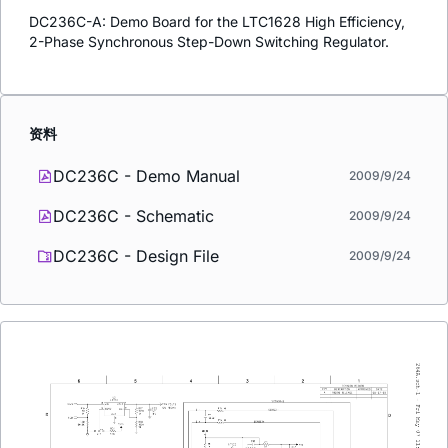
DC236C-A: Demo Board for the LTC1628 High Efficiency,
2-Phase Synchronous Step-Down Switching Regulator.
资料
DC236C - Demo Manual
2009/9/24
DC236C - Schematic
2009/9/24
DC236C - Design File
2009/9/24