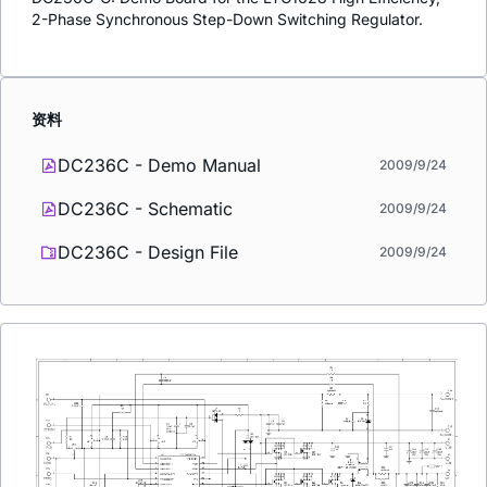
2-Phase Synchronous Step-Down Switching Regulator.
资料
DC236C - Demo Manual
2009/9/24
DC236C - Schematic
2009/9/24
DC236C - Design File
2009/9/24