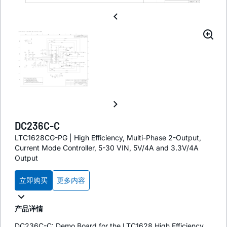
DC236C-C
LTC1628CG-PG | High Efficiency, Multi-Phase 2-Output,
Current Mode Controller, 5-30 VIN, 5V/4A and 3.3V/4A
Output
立即购买
更多内容
产品详情
DC236C-C: Demo Board for the LTC1628 High Efficiency,