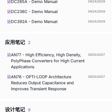
DC265A - Demo Manual
09/24/2009
DC236C - Demo Manual
09/24/2009
DC392A - Demo Manual
09/24/2009
应用笔记
2
AN77 - High Efficiency, High Density,
08/20/2007
PolyPhase Converters for High Current
Applications
AN76 - OPTI-LOOP Architecture
08/20/2007
Reduces Output Capacitance and
Improves Transient Response
设计笔记
9