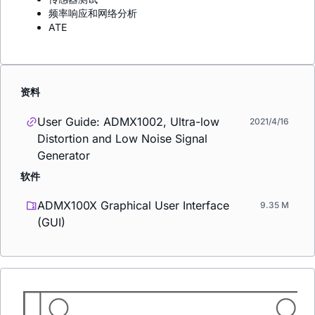
频率响应和网络分析
ATE
资料
User Guide: ADMX1002, Ultra-low
2021/4/16
Distortion and Low Noise Signal
Generator
软件
ADMX100X Graphical User Interface
9.35 M
(GUI)