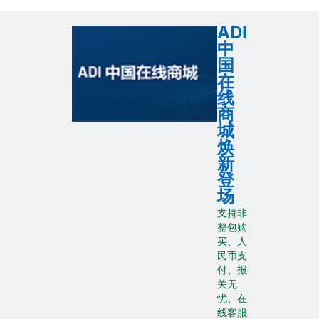
ADI
中
国
在
线
商
城
焕
新
登
场
支持非
整包购
买、人
民币支
付、报
关无
忧、在
线客服