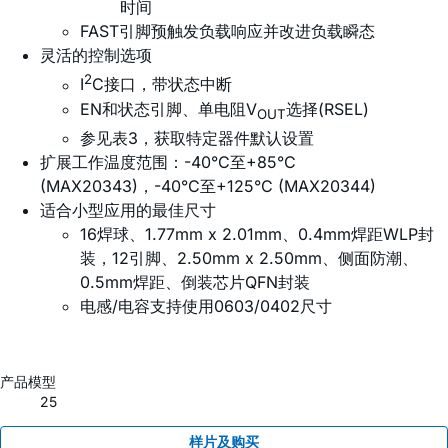
时间
FAST引脚预触发负载响应并改进负载瞬态
灵活的控制选项
2
I
C接口，带状态中断
EN和状态引脚、单电阻V
选择(RSEL)
OUT
参见表3，获取特定器件默认设置
扩展工作温度范围：-40°C至+85°C
(MAX20343)，-40°C至+125°C (MAX20344)
适合小型应用的最佳尺寸
16焊球、1.77mm x 2.01mm、0.4mm焊距WLP封
装，12引脚、2.50mm x 2.50mm、侧面防潮、
0.5mm焊距、倒装芯片QFN封装
电感/电容支持使用0603/0402尺寸
产品模型
25
样片及购买