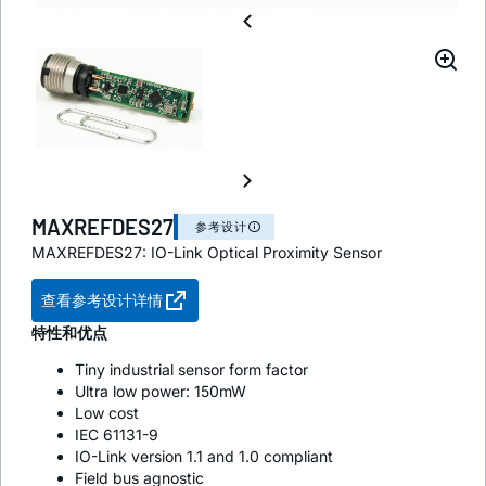
MAXREFDES27
参考设计
MAXREFDES27: IO-Link Optical Proximity Sensor
查看参考设计详情
特性和优点
Tiny industrial sensor form factor
Ultra low power: 150mW
Low cost
IEC 61131-9
IO-Link version 1.1 and 1.0 compliant
Field bus agnostic