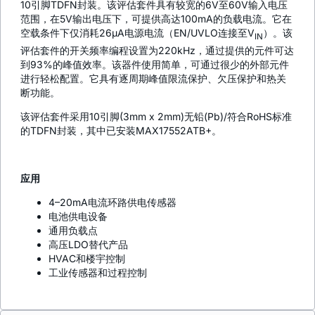
10引脚TDFN封装。该评估套件具有较宽的6V至60V输入电压
范围，在5V输出电压下，可提供高达100mA的负载电流。它在
空载条件下仅消耗26µA电源电流（EN/UVLO连接至V
）。该
IN
评估套件的开关频率编程设置为220kHz，通过提供的元件可达
到93%的峰值效率。该器件使用简单，可通过很少的外部元件
进行轻松配置。它具有逐周期峰值限流保护、欠压保护和热关
断功能。
该评估套件采用10引脚(3mm x 2mm)无铅(Pb)/符合RoHS标准
的TDFN封装，其中已安装MAX17552ATB+。
应用
4–20mA电流环路供电传感器
电池供电设备
通用负载点
高压LDO替代产品
HVAC和楼宇控制
工业传感器和过程控制