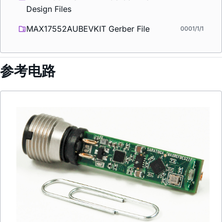
Design Files
MAX17552AUBEVKIT Gerber File
0001/1/1
参考电路