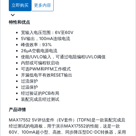
立即购买
更多内容
特性和优点
宽输入电压范围：6V至60V
5V输出，100mA连续电流
峰值效率：93%
26μA空载电源电流
使能/UVLO输入，可通过电阻编程UVLO阈值
内部或可编程软启动
可选PWM和PFM工作模式
开漏低电平有效RESET输出
过流保护
过温保护
经过验证的PCB布局
装配完成且经过测试
产品详情
MAX17552 5V评估套件（EV套件）(TDFN)是一款装配完成且
经过测试的电路板，用于演示MAX17552的性能，这是一款
60V、100mA超小型、高效、同步降压型DC-DC转换器，采用