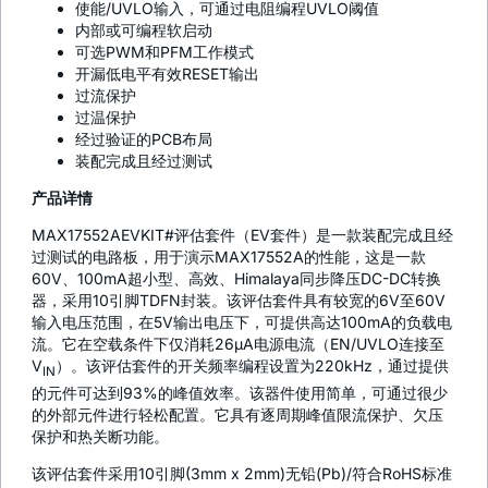
使能/UVLO输入，可通过电阻编程UVLO阈值
内部或可编程软启动
可选PWM和PFM工作模式
开漏低电平有效RESET输出
过流保护
过温保护
经过验证的PCB布局
装配完成且经过测试
产品详情
MAX17552AEVKIT#评估套件（EV套件）是一款装配完成且经
过测试的电路板，用于演示MAX17552A的性能，这是一款
60V、100mA超小型、高效、Himalaya同步降压DC-DC转换
器，采用10引脚TDFN封装。该评估套件具有较宽的6V至60V
输入电压范围，在5V输出电压下，可提供高达100mA的负载电
流。它在空载条件下仅消耗26µA电源电流（EN/UVLO连接至
V
）。该评估套件的开关频率编程设置为220kHz，通过提供
IN
的元件可达到93%的峰值效率。该器件使用简单，可通过很少
的外部元件进行轻松配置。它具有逐周期峰值限流保护、欠压
保护和热关断功能。
该评估套件采用10引脚(3mm x 2mm)无铅(Pb)/符合RoHS标准