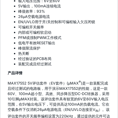
输入电压范围：6V至60V
5V输出，100mA连续电流
峰值效率：93%
26µA空载电源电流
EN/UVLO用于开/关控制和可编程输入欠压闭锁
可编程开关频率
内部或可编程软启动
PFM或强制PWM工作模式
低电平有效RESET输出
峰值限流保护
热关断
经过验证的PCB布局
装配完成且经过测试
产品详情
®
MAX17552 5V评估套件（EV套件）(µMAX
)是一款装配完成
且经过测试的电路板，用于演示MAX17552的性能，这是一款
60V、100mA超小型、高效、同步降压型DC-DC转换器，采用
10引脚µMAX封装。该评估套件具有较宽的6V至60V输入电压
范围，在5V输出电压下，可提供高达100mA的负载电流。它在
空载条件下仅消耗26µA电源电流（EN/UVLO连接至V
）。该
IN
评估套件的开关频率编程设置为220kHz，通过提供的元件可达