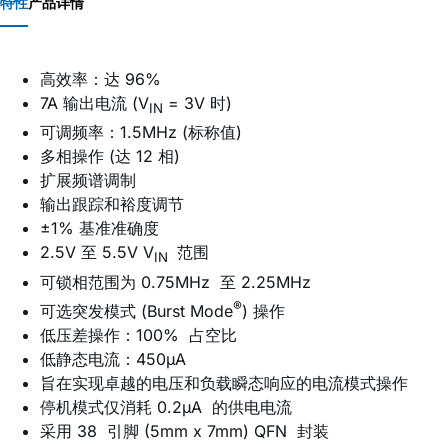
特性
产品详情
高效率：达 96%
7A 输出电流 (V
= 3V 时)
IN
可调频率：1.5MHz (标称值)
多相操作 (达 12 相)
扩展频谱调制
输出跟踪和裕度调节
±1% 基准准确度
2.5V 至 5.5V V
范围
IN
可锁相范围为 0.75MHz 至 2.25MHz
®
可选突发模式 (Burst Mode
) 操作
低压差操作：100% 占空比
低静态电流：450µA
旨在实现卓越的电压和负载瞬态响应的电流模式操作
停机模式仅消耗 0.2µA 的供电电流
采用 38 引脚 (5mm x 7mm) QFN 封装