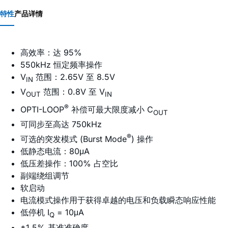
特性
产品详情
高效率：达 95%
550kHz 恒定频率操作
V
范围：2.65V 至 8.5V
IN
V
范围：0.8V 至 V
OUT
IN
®
OPTI-LOOP
补偿可最大限度减小 C
OUT
可同步至高达 750kHz
®
可选的突发模式 (Burst Mode
) 操作
低静态电流：80μA
低压差操作：100% 占空比
副端绕组调节
软启动
电流模式操作用于获得卓越的电压和负载瞬态响应性能
低停机 I
= 10μA
Q
±1.5% 基准准确度