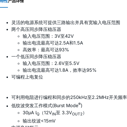
特性
产品详情
灵活的电源系统可提供三路输出并具有宽输入电压范围
两个高压同步降压稳压器
输入电压范围：3V至42V
输出电流最高可达2.5A和1.5A
高效率：最高可达93%
一个低压同步降压稳压器
输入电压范围：2.6V至5.5V
输出电流最高可达1.8A，效率达95%
可编程上电复位
可利用电阻进行编程和同步的250kHz至2.2MHz开关频率
®
低纹波突发工作模式(Burst Mode
)
30μA I
（12V
至 3.3V
）
Q
IN
OUT2
输出纹波<15mV