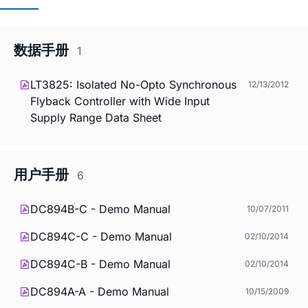
数据手册
1
LT3825: Isolated No-Opto Synchronous
12/13/2012
Flyback Controller with Wide Input
Supply Range Data Sheet
用户手册
6
DC894B-C - Demo Manual
10/07/2011
DC894C-C - Demo Manual
02/10/2014
DC894C-B - Demo Manual
02/10/2014
DC894A-A - Demo Manual
10/15/2009