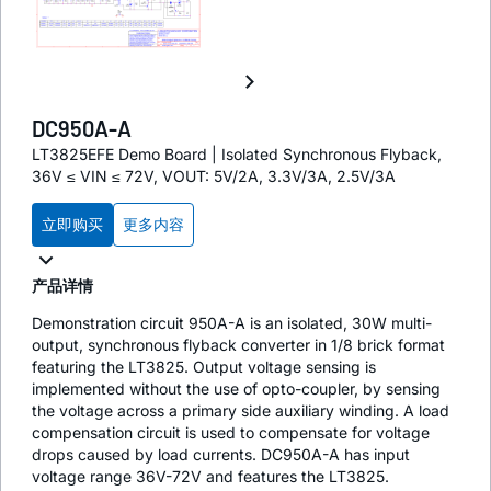
DC950A-A
LT3825EFE Demo Board | Isolated Synchronous Flyback,
36V ≤ VIN ≤ 72V, VOUT: 5V/2A, 3.3V/3A, 2.5V/3A
立即购买
更多内容
产品详情
Demonstration circuit 950A-A is an isolated, 30W multi-
output, synchronous flyback converter in 1/8 brick format
featuring the LT3825. Output voltage sensing is
implemented without the use of opto-coupler, by sensing
the voltage across a primary side auxiliary winding. A load
compensation circuit is used to compensate for voltage
drops caused by load currents. DC950A-A has input
voltage range 36V-72V and features the LT3825.