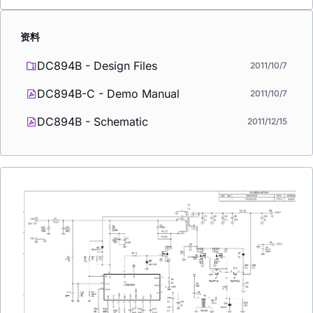
资料
DC894B - Design Files
2011/10/7
DC894B-C - Demo Manual
2011/10/7
DC894B - Schematic
2011/12/15