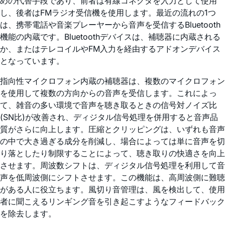
めの代替手段であり、前者は有線コネクタを入力として使用
し、後者はFMラジオ受信機を使用します。最近の流れの1つ
は、携帯電話や音楽プレーヤーから音声を受信するBluetooth
機能の内蔵です。Bluetoothデバイスは、補聴器に内蔵される
か、またはテレコイルやFM入力を経由するアドオンデバイス
となっています。
指向性マイクロフォン内蔵の補聴器は、複数のマイクロフォン
を使用して複数の方向からの音声を受信します。これによっ
て、雑音の多い環境で音声を聴き取るときの信号対ノイズ比
(SN比)が改善され、ディジタル信号処理を併用すると音声品
質がさらに向上します。圧縮とクリッピングは、いずれも音声
の中で大き過ぎる成分を削減し、場合によっては単に音声を切
り落としたり制限することによって、聴き取りの快適さを向上
させます。周波数シフトは、ディジタル信号処理を利用して音
声を低周波側にシフトさせます。この機能は、高周波側に難聴
がある人に役立ちます。風切り音管理は、風を検出して、使用
者に聞こえるリンギング音を引き起こすようなフィードバック
を除去します。