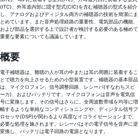
(ITC)、外耳道内部に隠す型式(CIC)を含む補聴器の型式を紹介
し、アナログおよびディジタル両方の補聴器の技術を簡潔にま
とめています。また音声処理経路の重要性、電気部品の機能、
および部品を選択する上で設計者が検討する必要のある極めて
重要な要素についても議論しています。
概要
電子補聴器は、難聴の人が耳の中または耳の周囲に装着するこ
とで聴力を向上させるための小型装置です。補聴器の基本部品
は、マイクロフォン、信号調整回路、レシーバ(すなわちスピ
ーカ)、およびバッテリです。マイクロフォンは音声を電気信
号に変換します。その信号はさらに、全周波数帯域を均等に増
幅するような単純なコンディショニングや、ディジタル信号プ
ロセッサ(DSP)が関わるより高度なイコライゼーションまで、
必要な処理を施されます。レシーバはその電子信号を音声に逆
変換し、バッテリは電子回路の電源となります。