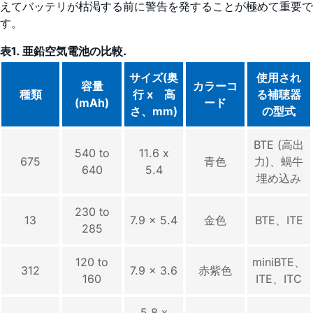
えてバッテリが枯渇する前に警告を発することが極めて重要で
す。
表1. 亜鉛空気電池の比較.
サイズ(奥
使用され
容量
カラーコ
種類
行 x 高
る補聴器
(mAh)
ード
さ、mm)
の型式
BTE (高出
540 to
11.6 x
675
青色
力)、蝸牛
640
5.4
埋め込み
230 to
13
7.9 x 5.4
金色
BTE、ITE
285
120 to
miniBTE、
312
7.9 x 3.6
赤紫色
160
ITE、ITC
5.8 x