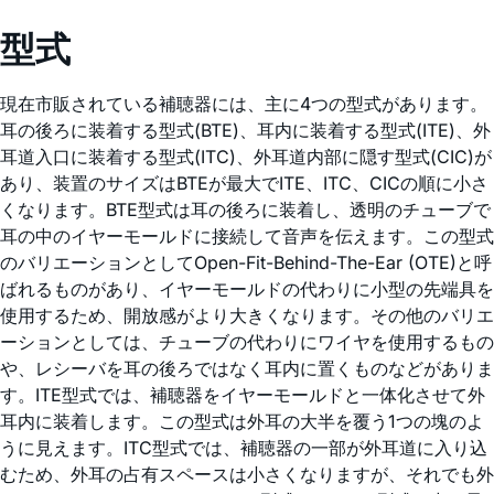
型式
現在市販されている補聴器には、主に4つの型式があります。
耳の後ろに装着する型式(BTE)、耳内に装着する型式(ITE)、外
耳道入口に装着する型式(ITC)、外耳道内部に隠す型式(CIC)が
あり、装置のサイズはBTEが最大でITE、ITC、CICの順に小さ
くなります。BTE型式は耳の後ろに装着し、透明のチューブで
耳の中のイヤーモールドに接続して音声を伝えます。この型式
のバリエーションとしてOpen-Fit-Behind-The-Ear (OTE)と呼
ばれるものがあり、イヤーモールドの代わりに小型の先端具を
使用するため、開放感がより大きくなります。その他のバリエ
ーションとしては、チューブの代わりにワイヤを使用するもの
や、レシーバを耳の後ろではなく耳内に置くものなどがありま
す。ITE型式では、補聴器をイヤーモールドと一体化させて外
耳内に装着します。この型式は外耳の大半を覆う1つの塊のよ
うに見えます。ITC型式では、補聴器の一部が外耳道に入り込
むため、外耳の占有スペースは小さくなりますが、それでも外