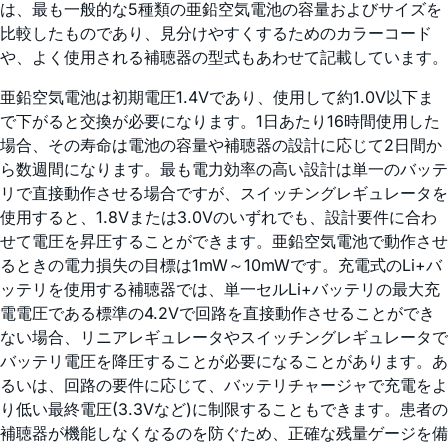
は、最も一般的な5種類の亜鉛空気電池の容量およびサイズを
比較したものであり、見分けやすくするためのカラーコード
や、よく使用される補聴器の型式もあわせて記載しています。
亜鉛空気電池は初期電圧1.4Vであり、使用して約1.0V以下ま
で下がると交換が必要になります。1日あたり16時間使用した
場合、その寿命は電池の容量や補聴器の設計に応じて2日間か
ら数週間になります。最も電力効率の高い設計は単一のバッテ
リで直接動作させる場合ですが、スイッチングレギュレータを
使用すると、1.8Vまたは3.0Vのいずれでも、設計要件に合わ
せて電圧を昇圧することができます。亜鉛空気電池で動作させ
るときの電力損失の目標は1mW～10mWです。充電式のLi+バ
ッテリを使用する補聴器では、単一セルLi+バッテリの最大充
電電圧である標準の4.2Vで回路を直接動作させることができ
ない場合、リニアレギュレータやスイッチングレギュレータで
バッテリ電圧を降圧することが必要になることがあります。あ
るいは、回路の要件に応じて、バッテリチャージャで充電をよ
り低い最終電圧(3.3Vなど)に制限することもできます。患者の
補聴器が機能しなくなるのを防ぐため、正確な残量ゲージを備