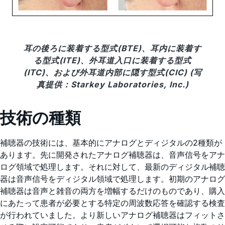
耳の後ろに装着する型式(BTE)、耳内に装着す
る型式(ITE)、外耳道入口に装着する型式
(ITC)、および外耳道内部に隠す型式(CIC) (写
真提供：Starkey Laboratories, Inc.)
技術の種類
補聴器の技術には、基本的にアナログとディジタルの2種類が
あります。先に開発されたアナログ補聴器は、音声信号をアナ
ログ領域で処理します。それに対して、最新のディジタル補聴
器は音声信号をディジタル領域で処理します。初期のアナログ
補聴器は音声と雑音の両方を増幅するだけのものであり、購入
にあたって患者が必要とする特定の周波数応答を確認する検査
が行われていました。より新しいアナログ補聴器はフィットさ