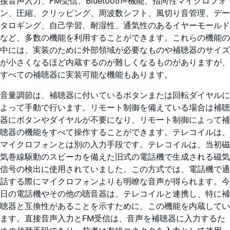
接音声入力、FM受信、Bluetooth®機能、指向性マイクロフォ
ン、圧縮、クリッピング、周波数シフト、風切り音管理、デー
タロギング、自己学習、耐湿性、通気性のあるイヤーモールド
など、多数の機能を利用することができます。これらの機能の
中には、実装のために外部領域が必要なものや補聴器のサイズ
が小さくなるほど内蔵するのが難しくなるものがありますが、
すべての補聴器に実装可能な機能もあります。
音量調節は、補聴器に付いているボタンまたは回転ダイヤルに
よって手動で行います。リモート制御を備えている場合は補聴
器にボタンやダイヤルが不要になり、リモート制御によって補
聴器の機能をすべて操作することができます。テレコイルは、
マイクロフォンとは別の入力手段です。テレコイルは、当初磁
気巻線駆動のスピーカを備えた旧式の電話機で生成される磁気
信号の検出に使用されていました。この方式では、電話機で通
話する際にマイクロフォンよりも明瞭な音声が得られます。今
日の電話機やその他の聴音器は、テレコイルと連携し、特に補
聴器と互換性があることを示すために、この機能を内蔵してい
ます。直接音声入力とFM受信は、音声を補聴器に入力するた