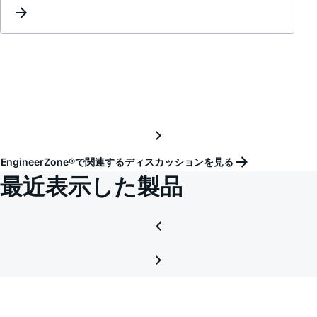
packa
-
need
Theta
Jc
and
Theta
Ja
numb
EngineerZone®で関連するディスカッションを見る
最近表示した製品