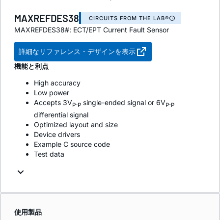
MAXREFDES38
CIRCUITS FROM THE LAB®
MAXREFDES38#: ECT/EPT Current Fault Sensor
詳細なリファレンス・デザインを表示
機能と利点
High accuracy
Low power
Accepts 3V
single-ended signal or 6V
P-P
P-P
differential signal
Optimized layout and size
Device drivers
Example C source code
Test data
使用製品