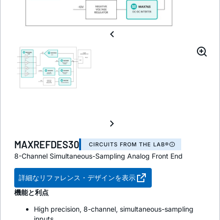
MAXREFDES30
CIRCUITS FROM THE LAB®
8-Channel Simultaneous-Sampling Analog Front End
詳細なリファレンス・デザインを表示
機能と利点
High precision, 8-channel, simultaneous-sampling
inputs