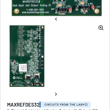
MAXREFDES32
CIRCUITS FROM THE LAB®