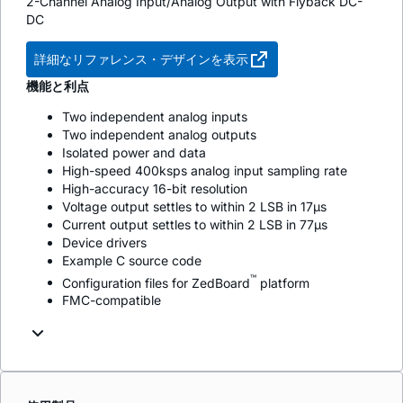
2-Channel Analog Input/Analog Output with Flyback DC-
DC
詳細なリファレンス・デザインを表示
機能と利点
Two independent analog inputs
Two independent analog outputs
Isolated power and data
High-speed 400ksps analog input sampling rate
High-accuracy 16-bit resolution
Voltage output settles to within 2 LSB in 17µs
Current output settles to within 2 LSB in 77µs
Device drivers
Example C source code
™
Configuration files for ZedBoard
platform
FMC-compatible