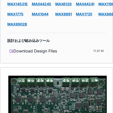
MAX14531E
MAX44245
MAX6126
MAX44241
MAX119
MAX1775
MAX1044
MAX8891
MAX1735
MAX888
MAX8902B
設計および組み込みツール
Download Design Files
11.81 M