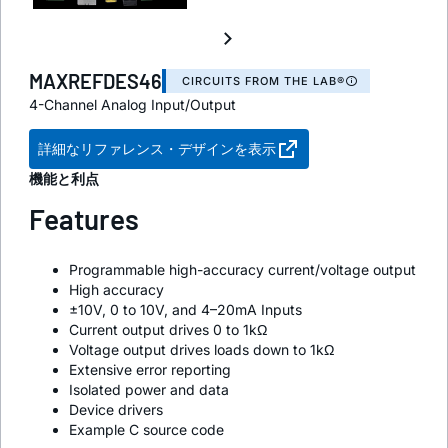
MAXREFDES46
CIRCUITS FROM THE LAB®
4-Channel Analog Input/Output
詳細なリファレンス・デザインを表示
機能と利点
Features
Programmable high-accuracy current/voltage output
High accuracy
±10V, 0 to 10V, and 4–20mA Inputs
Current output drives 0 to 1kΩ
Voltage output drives loads down to 1kΩ
Extensive error reporting
Isolated power and data
Device drivers
Example C source code