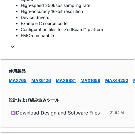
High-speed 250ksps sampling rate
High-accuracy 16-bit resolution
Device drivers
Example C source code
Configuration files for ZedBoard™ platform
FMC-compatible
使用製品
MAX765
MAX6126
MAX8881
MAX1659
MAX44252
設計および組み込みツール
Download Design and Software Files
21.64 M