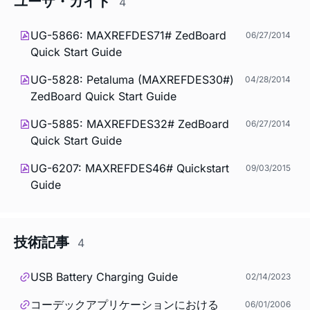
ユーザ・ガイド
4
UG-5866: MAXREFDES71# ZedBoard
06/27/2014
Quick Start Guide
UG-5828: Petaluma (MAXREFDES30#)
04/28/2014
ZedBoard Quick Start Guide
UG-5885: MAXREFDES32# ZedBoard
06/27/2014
Quick Start Guide
UG-6207: MAXREFDES46# Quickstart
09/03/2015
Guide
技術記事
4
USB Battery Charging Guide
02/14/2023
コーデックアプリケーションにおける
06/01/2006