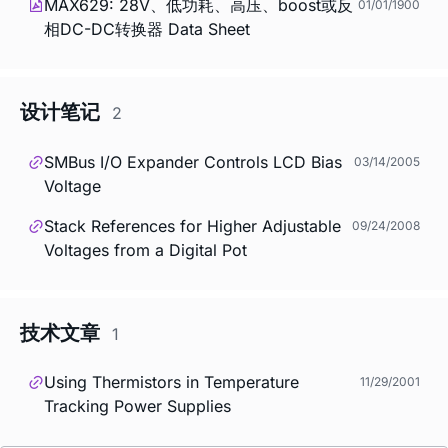
MAX629: 28V、低功耗、高压、boost或反
01/01/1900
相DC-DC转换器 Data Sheet
设计笔记
2
SMBus I/O Expander Controls LCD Bias
03/14/2005
Voltage
Stack References for Higher Adjustable
09/24/2008
Voltages from a Digital Pot
技术文章
1
Using Thermistors in Temperature
11/29/2001
Tracking Power Supplies