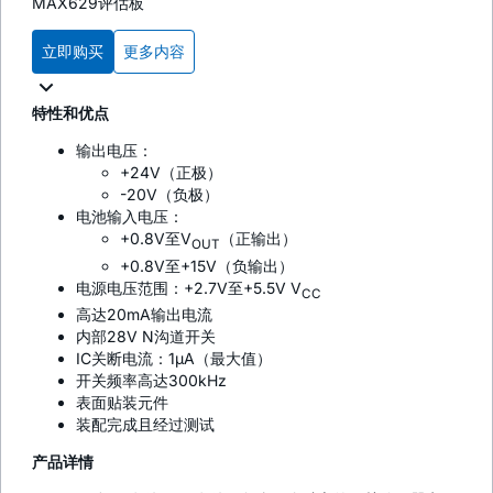
MAX629评估板
立即购买
更多内容
特性和优点
输出电压：
+24V（正极）
-20V（负极）
电池输入电压：
+0.8V至V
（正输出）
OUT
+0.8V至+15V（负输出）
电源电压范围：+2.7V至+5.5V V
CC
高达20mA输出电流
内部28V N沟道开关
IC关断电流：1µA（最大值）
开关频率高达300kHz
表面贴装元件
装配完成且经过测试
产品详情