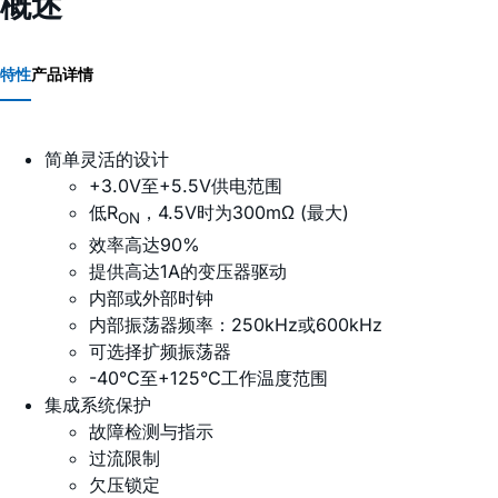
概述
特性
产品详情
简单灵活的设计
+3.0V至+5.5V供电范围
低R
，4.5V时为300mΩ (最大)
ON
效率高达90%
提供高达1A的变压器驱动
内部或外部时钟
内部振荡器频率：250kHz或600kHz
可选择扩频振荡器
-40°C至+125°C工作温度范围
集成系统保护
故障检测与指示
过流限制
欠压锁定