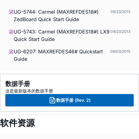
UG-5744: Carmel (MAXREFDES18#)
09/23/2013
ZedBoard Quick Start Guide
UG-5743: Carmel (MAXREFDES18#) LX9
09/23/2013
Quick Start Guide
UG-6207: MAXREFDES46# Quickstart
09/03/2015
Guide
数据手册
这是最新版本的数据手册
数据手册 (Rev. 2)
软件资源