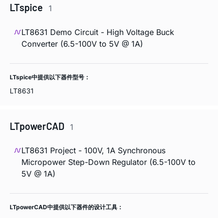
LTspice
1
LT8631 Demo Circuit - High Voltage Buck
Converter (6.5-100V to 5V @ 1A)
LTspice中提供以下器件型号：
LT8631
LTpowerCAD
1
LT8631 Project - 100V, 1A Synchronous
Micropower Step-Down Regulator (6.5-100V to
5V @ 1A)
LTpowerCAD中提供以下器件的设计工具：