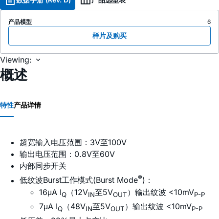
产品模型
6
样片及购买
Viewing:
概述
特性
产品详情
超宽输入电压范围：3V至100V
输出电压范围：0.8V至60V
内部同步开关
®
低纹波Burst工作模式(Burst Mode
)：
16μA I
（12V
至5V
）输出纹波 <10mV
Q
IN
OUT
P-P
7μA I
（48V
至5V
）输出纹波 <10mV
Q
IN
OUT
P-P