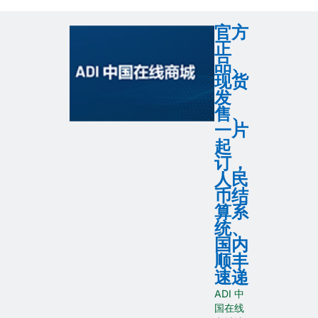
官方
正
品、
现货
发
售、
一片
起
订，
人民
币结
算系
统、
国内
顺丰
速递
ADI 中
国在线