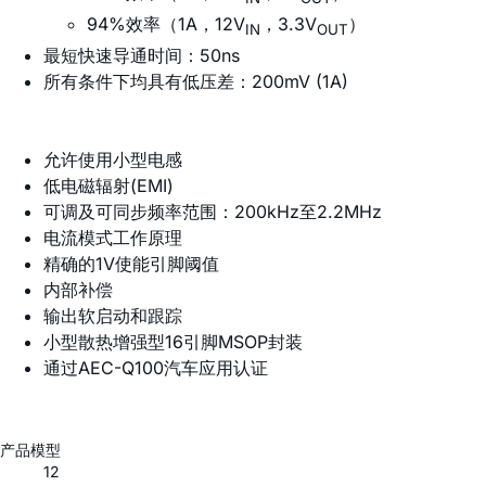
94%效率（1A，12V
，3.3V
）
IN
OUT
最短快速导通时间：50ns
所有条件下均具有低压差：200mV (1A)
允许使用小型电感
低电磁辐射(EMI)
可调及可同步频率范围：200kHz至2.2MHz
电流模式工作原理
精确的1V使能引脚阈值
内部补偿
输出软启动和跟踪
小型散热增强型16引脚MSOP封装
通过AEC-Q100汽车应用认证
产品模型
12