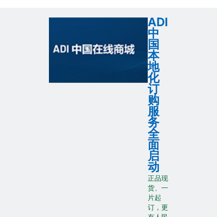
ADI
中
国
本
地
化
订
购
服
务
全
面
启
动
正品现
货、一
片起
订，更
有人民