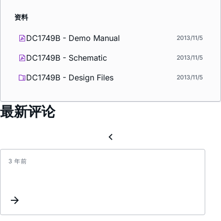
资料
DC1749B - Demo Manual
2013/11/5
DC1749B - Schematic
2013/11/5
DC1749B - Design Files
2013/11/5
最新评论
3 年前
As
show
in
the
figure