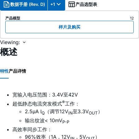
数据手册 (Rev. D)
+1
产品选型表
产品模型
12
样片及购买
Viewing:
概述
特性
产品详情
宽输入电压范围：3.4V至42V
®
超低静态电流突发模式
工作：
2.5μA I
（调节12V
至3.3V
）
Q
IN
OUT
输出纹波< 10mV
P-P
高效率同步工作：
96%效率（1A，12V
，5V
）
IN
OUT