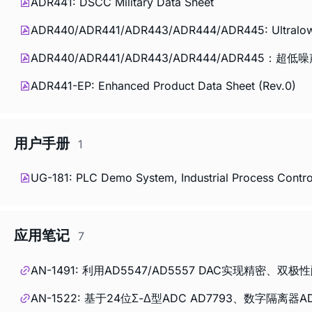
ADR441: DSCC Military Data Sheet
ADR440/ADR441/ADR443/ADR444/ADR445: Ultralow Noi
ADR440/ADR441/ADR443/ADR444/ADR445
ADR441-EP: Enhanced Product Data Sheet (Rev.0)
用户手册
1
UG-181: PLC Demo System, Industrial Process Contr
应用笔记
7
AN-1491: 利用AD5547/AD5557 DAC实现精密、双极
AN-1522: 基于24位Σ-Δ型ADC AD7793、数字隔