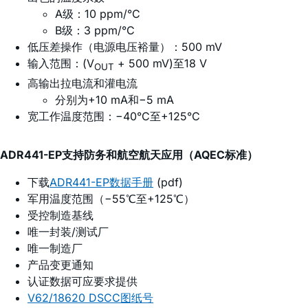
A级：10 ppm/°C
B级：3 ppm/°C
低压差操作（电源电压裕量）：500 mV
输入范围：(V
+ 500 mV)至18 V
OUT
高输出拉电流和灌电流
分别为+10 mA和−5 mA
宽工作温度范围：−40°C至+125°C
ADR441-EP支持防务和航空航天应用（AQEC标准）
下载
ADR441-EP数据手册
(pdf)
军用温度范围（−55℃至+125℃）
受控制造基线
唯一封装/测试厂
唯一制造厂
产品变更通知
认证数据可应要求提供
V62/18620 DSCC图纸号