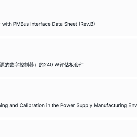
y with PMBus Interface Data Sheet (Rev.B)
离电源的数字控制器）的240 W评估板套件
 and Calibration in the Power Supply Manufacturing Env