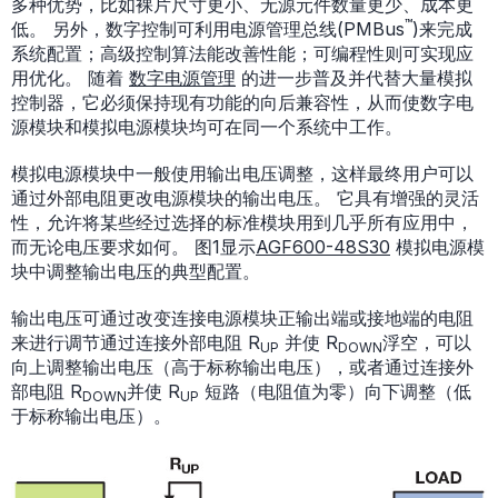
多种优势，比如裸片尺寸更小、无源元件数量更少、成本更
™
低。 另外，数字控制可利用电源管理总线(PMBus
)来完成
系统配置；高级控制算法能改善性能；可编程性则可实现应
用优化。 随着
数字电源管理
的进一步普及并代替大量模拟
控制器，它必须保持现有功能的向后兼容性，从而使数字电
源模块和模拟电源模块均可在同一个系统中工作。
模拟电源模块中一般使用输出电压调整，这样最终用户可以
通过外部电阻更改电源模块的输出电压。 它具有增强的灵活
性，允许将某些经过选择的标准模块用到几乎所有应用中，
而无论电压要求如何。 图1显示
AGF600-48S30
模拟电源模
块中调整输出电压的典型配置。
输出电压可通过改变连接电源模块正输出端或接地端的电阻
来进行调节通过连接外部电阻 R
并使 R
浮空，可以
UP
DOWN
向上调整输出电压（高于标称输出电压），或者通过连接外
部电阻 R
并使 R
短路（电阻值为零）向下调整（低
DOWN
UP
于标称输出电压）。