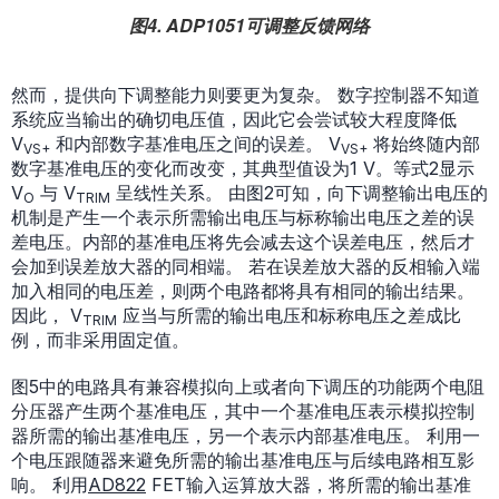
图4. ADP1051可调整反馈网络
然而，提供向下调整能力则要更为复杂。 数字控制器不知道
系统应当输出的确切电压值，因此它会尝试较大程度降低
V
和内部数字基准电压之间的误差。 V
将始终随内部
VS+
VS+
数字基准电压的变化而改变，其典型值设为1 V。等式2显示
V
与 V
呈线性关系。 由图2可知，向下调整输出电压的
O
TRIM
机制是产生一个表示所需输出电压与标称输出电压之差的误
差电压。内部的基准电压将先会减去这个误差电压，然后才
会加到误差放大器的同相端。 若在误差放大器的反相输入端
加入相同的电压差，则两个电路都将具有相同的输出结果。
因此， V
应当与所需的输出电压和标称电压之差成比
TRIM
例，而非采用固定值。
图5中的电路具有兼容模拟向上或者向下调压的功能两个电阻
分压器产生两个基准电压，其中一个基准电压表示模拟控制
器所需的输出基准电压，另一个表示内部基准电压。 利用一
个电压跟随器来避免所需的输出基准电压与后续电路相互影
响。 利用
AD822
FET输入运算放大器，将所需的输出基准