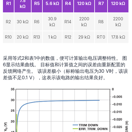
7.5
R1
R5
5.6 kΩ
R4
120 kΩ
R7
120 kΩ
kΩ
30.9
2200
2200
R2
30 kΩ
R6
R14
R8
kΩ
kΩ
kΩ
R10
20 kΩ
R13
1 kΩ
R12
29 kΩ
RT0
17.8 kΩ
采用等式2和表1中的数值，便可计算输出电压调整特性。 图
6显示结果曲线。 目标值和计算值之间的误差由重新配置的
反馈网络产生。 该误差极小（标称输出电压为30 V时，该误
差值不足0.1 V），这表示该电路的输出结果良好。