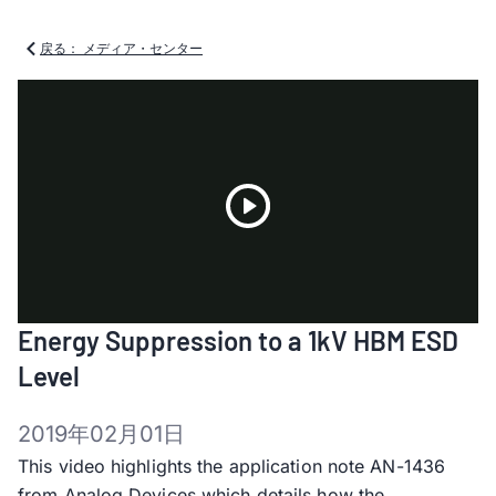
戻る： メディア・センター
Play
Energy Suppression to a 1kV HBM ESD
Video
Level
2019年02月01日
This video highlights the application note AN-1436
from Analog Devices which details how the