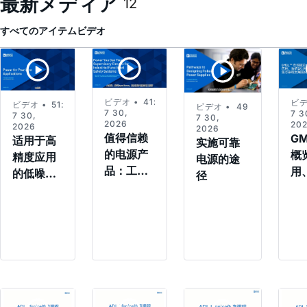
最新メディア
12
すべてのアイテム
ビデオ
ビデオ •
41:04
ビデ
ビデオ •
51:09
ビデオ •
49:50
7 30,
7 3
7 30,
7 30,
2026
20
2026
2026
值得信赖
G
适用于高
实施可靠
的电源产
概
精度应用
电源的途
品：工业
用
的低噪声
径
功能安全
设
电源
系统的监
态
控电路
展