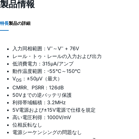
製品情報
特長
製品の詳細
–
–
入力同相範囲：V
～V
+ 76V
レール・トゥ・レールの入力および出力
低消費電力：315μA/アンプ
動作温度範囲：-55°C～150°C
V
：±50μV（最大）
OS
CMRR、PSRR：126dB
50Vまでの逆バッテリ保護
利得帯域幅積：3.2MHz
5V電源および±15V電源で仕様を規定
高い電圧利得：1000V/mV
位相反転なし
電源シーケンシングの問題なし