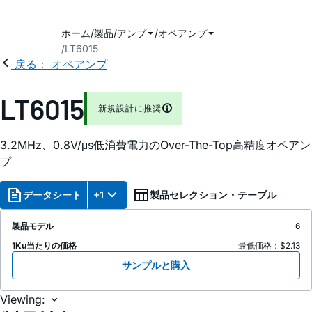
ホーム
製品
アンプ
オペアンプ
LT6015
戻る： オペアンプ
LT6015
新規設計に推奨
3.2MHz、0.8V/μs低消費電力のOver-The-Top高精度オペアン
プ
データシート
+1
製品セレクション・テーブル
製品モデル
6
1Ku当たりの価格
最低価格：$2.13
サンプルと購入
Viewing: