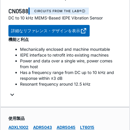
CN0588
CIRCUITS FROM THE LAB®
DC to 10 kHz MEMS-Based IEPE Vibration Sensor
詳細なリファレンス・デザインを表示
機能と利点
Mechanically enclosed and machine mountable
IEPE interface to retrofit into existing machines
Power and data over a single wire, power comes
from host
Has a frequency range from DC up to 10 kHz and
response within ±3 dB
Resonant frequency around 12.5 kHz
使用製品
ADXL1002
ADR5043
ADR5045
LT6015