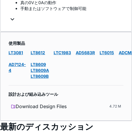
真の0Vと0Aの動作
手動またはソフトウェアで制御可能
使用製品
LT3081
LT8612
LTC1983
AD5683R
LT6015
ADCM
AD7124-
LT8609
4
LT8609A
LT8609B
設計および組み込みツール
Download Design Files
4.72 M
最新のディスカッション