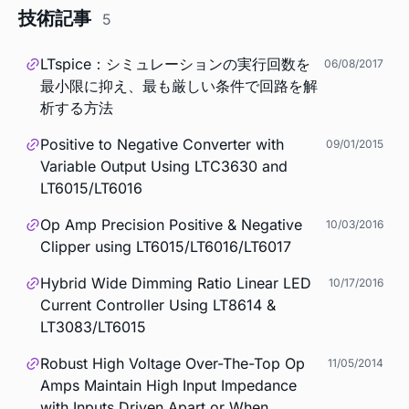
技術記事
5
LTspice：シミュレーションの実行回数を
06/08/2017
最小限に抑え、最も厳しい条件で回路を解
析する方法
Positive to Negative Converter with
09/01/2015
Variable Output Using LTC3630 and
LT6015/LT6016
Op Amp Precision Positive & Negative
10/03/2016
Clipper using LT6015/LT6016/LT6017
Hybrid Wide Dimming Ratio Linear LED
10/17/2016
Current Controller Using LT8614 &
LT3083/LT6015
Robust High Voltage Over-The-Top Op
11/05/2014
Amps Maintain High Input Impedance
with Inputs Driven Apart or When