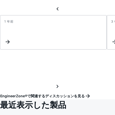
1 年前
3
VOL
volta
data
sheet
needs
clarifi
EngineerZone®で関連するディスカッションを見る
最近表示した製品