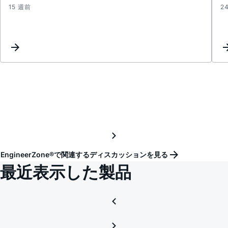
15 週前
2
Reach
0V
with
LT308
-
Probl
of
Error
Amplif
Circui
EngineerZone®で関連するディスカッションを見る
最近表示した製品