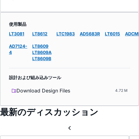
使用製品
LT3081
LT8612
LTC1983
AD5683R
LT6015
ADCM
AD7124-
LT8609
4
LT8609A
LT8609B
設計および組み込みツール
Download Design Files
4.72 M
最新のディスカッション