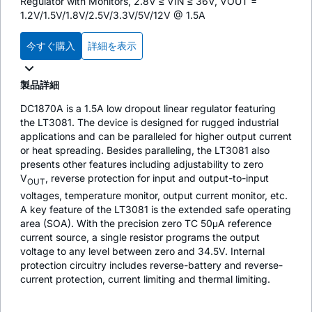
Regulator with Monitors, 2.8V ≤ VIN ≤ 36V, VOUT =
1.2V/1.5V/1.8V/2.5V/3.3V/5V/12V @ 1.5A
今すぐ購入
詳細を表示
製品詳細
DC1870A is a 1.5A low dropout linear regulator featuring
the LT3081. The device is designed for rugged industrial
applications and can be paralleled for higher output current
or heat spreading. Besides paralleling, the LT3081 also
presents other features including adjustability to zero
V
, reverse protection for input and output-to-input
OUT
voltages, temperature monitor, output current monitor, etc.
A key feature of the LT3081 is the extended safe operating
area (SOA). With the precision zero TC 50μA reference
current source, a single resistor programs the output
voltage to any level between zero and 34.5V. Internal
protection circuitry includes reverse-battery and reverse-
current protection, current limiting and thermal limiting.