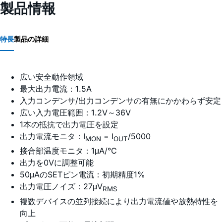
製品情報
特長
製品の詳細
広い安全動作領域
最大出力電流：1.5A
入力コンデンサ/出力コンデンサの有無にかかわらず安定
広い入力電圧範囲：1.2V～36V
1本の抵抗で出力電圧を設定
出力電流モニタ：I
= I
/5000
MON
OUT
接合部温度モニタ：1μA/°C
出力を0Vに調整可能
50μAのSETピン電流：初期精度1%
出力電圧ノイズ：27μV
RMS
複数デバイスの並列接続により出力電流値や放熱特性を
向上