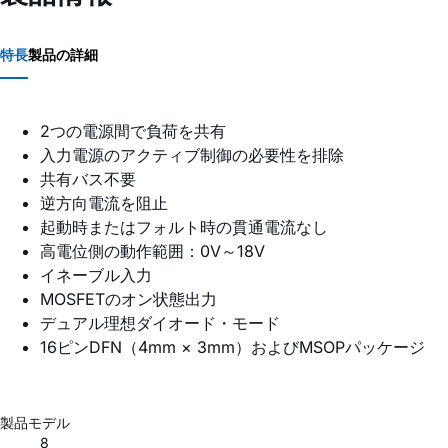
特長
製品の詳細
2つの電源間で負荷を共有
入力電源のアクティブ制御の必要性を排除
共有バス不要
逆方向電流を阻止
起動時またはフォルト時の貫通電流なし
高電位側の動作範囲：0V～18V
イネーブル入力
MOSFETのオン状態出力
デュアル理想ダイオード・モード
16ピンDFN（4mm × 3mm）およびMSOPパッケージ
製品モデル
8