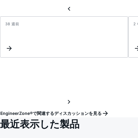
38 週前
2
Curre
balan
contro
Load
shari
contro
EngineerZone®で関連するディスカッションを見る
最近表示した製品