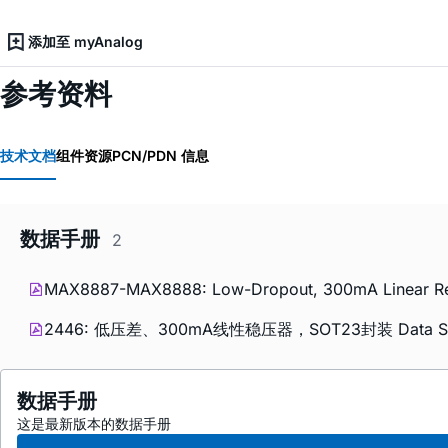
添加至 myAnalog
参考资料
技术文档
组件资源
PCN/PDN 信息
数据手册
2
MAX8887-MAX8888: Low-Dropout, 300mA Linear Regu
2446: 低压差、300mA线性稳压器，SOT23封装 Data Sh
数据手册
这是最新版本的数据手册