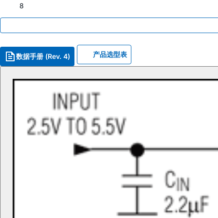
8
产品选型表
数据手册 (Rev. 4)