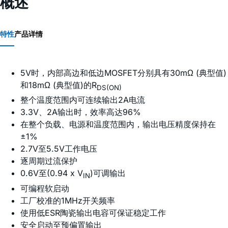
概述
特性
产品详情
5V时，内部高边和低边MOSFET分别具有30mΩ (典型值)
和18mΩ (典型值)的R
DS(ON)
整个温度范围内可连续输出2A电流
3.3V、2A输出时，效率高达96%
在整个负载、电源和温度范围内，输出电压精度保持在
±1%
2.7V至5.5V工作电压
逐周期过流保护
0.6V至(0.94 x V
)可调输出
IN
可编程软启动
工厂校准的1MHz开关频率
使用低ESR陶瓷输出电容可保证稳定工作
安全启动至预偏置输出