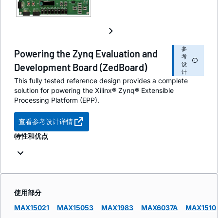
参
Powering the Zynq Evaluation and
考
设
Development Board (ZedBoard)
计
This fully tested reference design provides a complete
solution for powering the Xilinx® Zynq® Extensible
Processing Platform (EPP).
查看参考设计详情
特性和优点
使用部分
MAX15021
MAX15053
MAX1983
MAX6037A
MAX1510