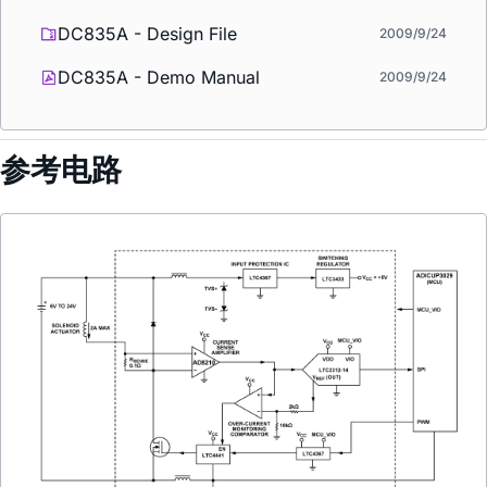
DC835A - Design File
2009/9/24
DC835A - Demo Manual
2009/9/24
参考电路