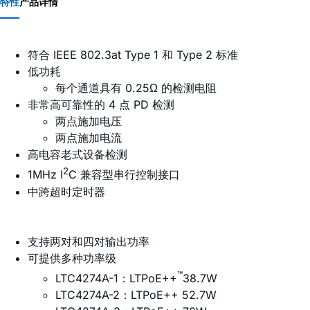
特性
产品详情
符合 IEEE 802.3at Type 1 和 Type 2 标准
低功耗
每个通道具有 0.25Ω 的检测电阻
非常高可靠性的 4 点 PD 检测
两点施加电压
两点施加电流
高电容老式设备检测
2
1MHz I
C 兼容型串行控制接口
中跨超时定时器
支持两对和四对输出功率
可提供多种功率级
™
LTC4274A-1：LTPoE++
38.7W
LTC4274A-2：LTPoE++ 52.7W