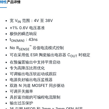
特性
产品详情
宽 V
范围：4V 至 38V
IN
±1% 0.6V 电压基准
极快的瞬态响应
t
：43ns
ON(MIN)
™
No R
谷值电流模式控制
SENSE
可在采用低 ESR 陶瓷输出电容器 C
时稳定
OUT
在预偏置输出中支持平滑启动
专为高降压比而优化
可调输出电压软起动或跟踪
电源良好输出电压监视器
双路 N 沟道 MOSFET 同步驱动
可调开关频率
具折返功能的可编程电流限制
输出过压保护
16 引脚 MSOP 和 3mm x 3mm QFN 封装