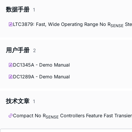
数据手册
1
LTC3879: Fast, Wide Operating Range No R
Ste
SENSE
用户手册
2
DC1345A - Demo Manual
DC1289A - Demo Manual
技术文章
1
Compact No R
Controllers Feature Fast Transi
SENSE