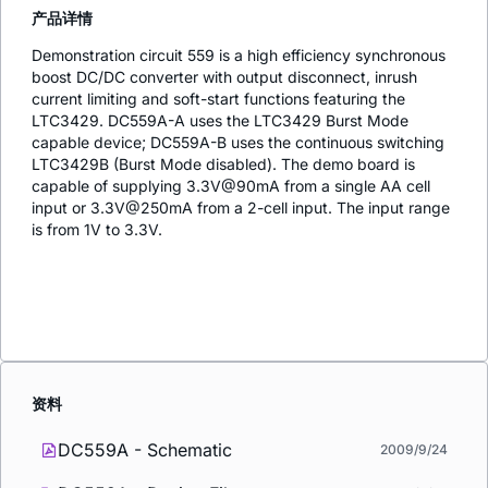
产品详情
Demonstration circuit 559 is a high efficiency synchronous
boost DC/DC converter with output disconnect, inrush
current limiting and soft-start functions featuring the
LTC3429. DC559A-A uses the LTC3429 Burst Mode
capable device; DC559A-B uses the continuous switching
LTC3429B (Burst Mode disabled). The demo board is
capable of supplying 3.3V@90mA from a single AA cell
input or 3.3V@250mA from a 2-cell input. The input range
is from 1V to 3.3V.
资料
DC559A - Schematic
2009/9/24