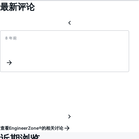
最新评论
8 年前
LTC3
的
SHDN
为
低
电
平
时
能
有
0V
输
查看EngineerZone®的相关讨论
出
近期浏览
吗？