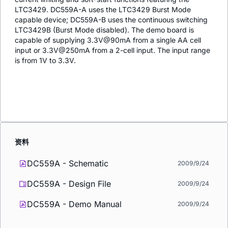
LTC3429. DC559A-A uses the LTC3429 Burst Mode
capable device; DC559A-B uses the continuous switching
LTC3429B (Burst Mode disabled). The demo board is
capable of supplying 3.3V@90mA from a single AA cell
input or 3.3V@250mA from a 2-cell input. The input range
is from 1V to 3.3V.
资料
DC559A - Schematic
2009/9/24
DC559A - Design File
2009/9/24
DC559A - Demo Manual
2009/9/24