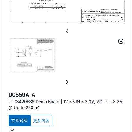
DC559A-A
LTC3429ES6 Demo Board | 1V ≤ VIN ≤ 3.3V, VOUT = 3.3V
@ Up to 250mA
立即购买
更多内容