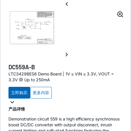
DC559A-B
LTC3429BES6 Demo Board | 1V ≤ VIN ≤ 3.3V, VOUT =
3.3V @ Up to 250mA
立即购买
更多内容
产品详情
Demonstration circuit 559 is a high efficiency synchronous
boost DC/DC converter with output disconnect, inrush
current limiting and soft-start functions featuring the