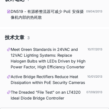
DN519 - 有源桥整流器可减少 PoE 安保摄
09/04/2013
像机内部的热耗散
技术文章
3
Meet Green Standards in 24VAC and
10/17/2013
12VAC Lighting Systems: Replace
Halogen Bulbs with LEDs Driven by High
Power Factor, High Efficiency Converter
Active Bridge Rectifiers Reduce Heat
10/01/2013
Dissipation within PoE Security Cameras
The Dreaded "File Test" on an LT4320
07/09/2013
Ideal Diode Bridge Controller