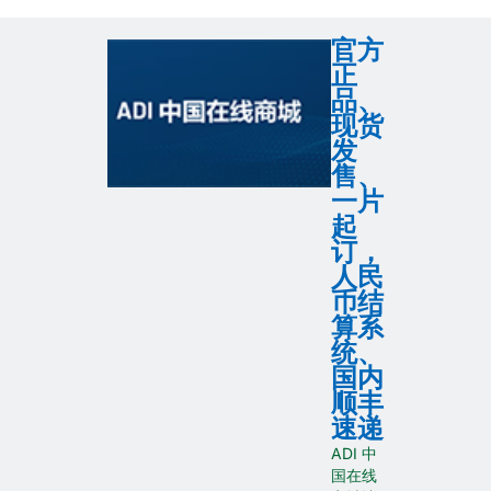
官方
正
品、
现货
发
售、
一片
起
订，
人民
币结
算系
统、
国内
顺丰
速递
ADI 中
国在线