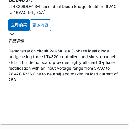
LT4320IDD-1 3-Phase Ideal Diode Bridge Rectifier [9VAC
to 48VAC L-L, 25A]
立即购买
更多内容
产品详情
Demonstration circuit 2465A is a 3-phase ideal diode
bridge using three LT4320 controllers and six N-channel
FETs. This demo board provides highly efficient 3-phase
rectification with an input voltage range from 5VAC to
28VAC RMS (line to neutral) and maximum load current of
25A.