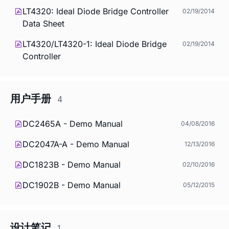
LT4320: Ideal Diode Bridge Controller
02/19/2014
Data Sheet
LT4320/LT4320-1: Ideal Diode Bridge
02/19/2014
Controller
用户手册
4
DC2465A - Demo Manual
04/08/2016
DC2047A-A - Demo Manual
12/13/2016
DC1823B - Demo Manual
02/10/2016
DC1902B - Demo Manual
05/12/2015
设计笔记
1