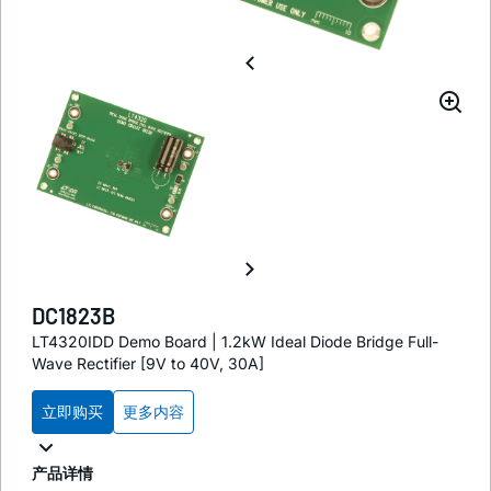
DC1823B
LT4320IDD Demo Board | 1.2kW Ideal Diode Bridge Full-
Wave Rectifier [9V to 40V, 30A]
立即购买
更多内容
产品详情