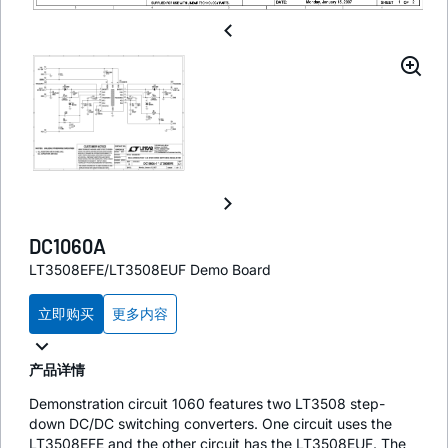
DC1060A
LT3508EFE/LT3508EUF Demo Board
立即购买
更多内容
产品详情
Demonstration circuit 1060 features two LT3508 step-
down DC/DC switching converters. One circuit uses the
LT3508EFE and the other circuit has the LT3508EUF. The