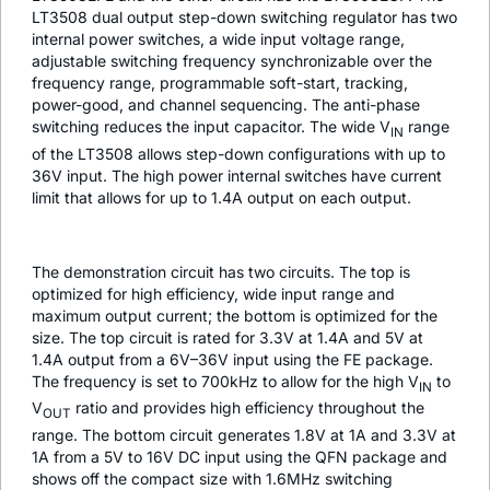
LT3508 dual output step-down switching regulator has two
internal power switches, a wide input voltage range,
adjustable switching frequency synchronizable over the
frequency range, programmable soft-start, tracking,
power-good, and channel sequencing. The anti-phase
switching reduces the input capacitor. The wide V
range
IN
of the LT3508 allows step-down configurations with up to
36V input. The high power internal switches have current
limit that allows for up to 1.4A output on each output.
The demonstration circuit has two circuits. The top is
optimized for high efficiency, wide input range and
maximum output current; the bottom is optimized for the
size. The top circuit is rated for 3.3V at 1.4A and 5V at
1.4A output from a 6V–36V input using the FE package.
The frequency is set to 700kHz to allow for the high V
to
IN
V
ratio and provides high efficiency throughout the
OUT
range. The bottom circuit generates 1.8V at 1A and 3.3V at
1A from a 5V to 16V DC input using the QFN package and
shows off the compact size with 1.6MHz switching