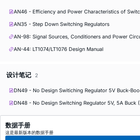
AN46 - Efficiency and Power Characteristics of Switc
AN35 - Step Down Switching Regulators
AN-98: Signal Sources, Conditioners and Power Circu
AN-44: LT1074/LT1076 Design Manual
设计笔记
2
DN49 - No Design Switiching Regulator 5V Buck-Boost
DN48 - No Design Switching Regulator 5V, 5A Buck 
数据手册
这是最新版本的数据手册