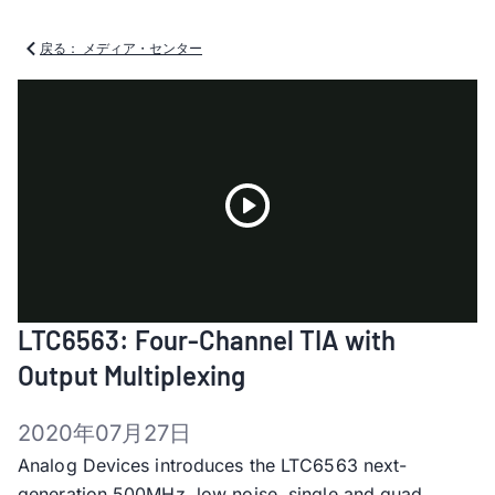
戻る： メディア・センター
Play
LTC6563: Four-Channel TIA with
Video
Output Multiplexing
2020年07月27日
Analog Devices introduces the LTC6563 next-
generation 500MHz, low noise, single and quad