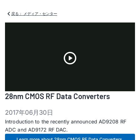
戻る： メディア・センター
Play
28nm CMOS RF Data Converters
Video
2017年06月30日
Introduction to the recently announced AD9208 RF
ADC and AD9172 RF DAC.
Learn more about 28nm CMOS RF Data Converters.