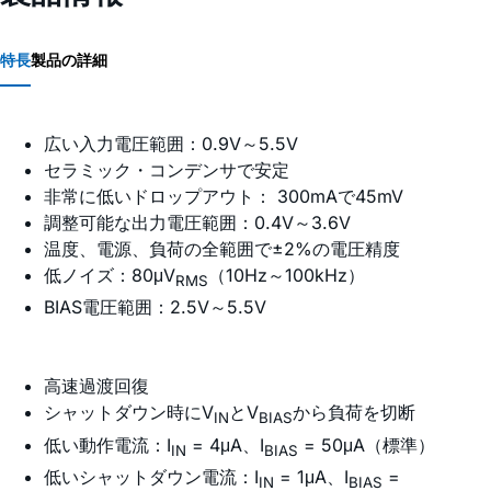
特長
製品の詳細
広い入力電圧範囲：0.9V～5.5V
セラミック・コンデンサで安定
非常に低いドロップアウト： 300mAで45mV
調整可能な出力電圧範囲：0.4V～3.6V
温度、電源、負荷の全範囲で±2%の電圧精度
低ノイズ：80μV
（10Hz～100kHz）
RMS
BIAS電圧範囲：2.5V～5.5V
高速過渡回復
シャットダウン時にV
とV
から負荷を切断
IN
BIAS
低い動作電流：I
= 4μA、I
= 50μA（標準）
IN
BIAS
低いシャットダウン電流：I
= 1μA、I
=
IN
BIAS