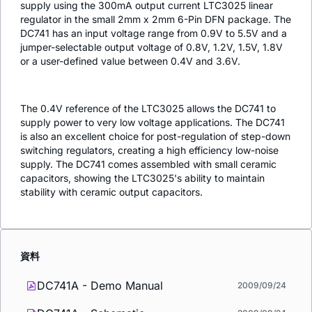
supply using the 300mA output current LTC3025 linear
regulator in the small 2mm x 2mm 6-Pin DFN package. The
DC741 has an input voltage range from 0.9V to 5.5V and a
jumper-selectable output voltage of 0.8V, 1.2V, 1.5V, 1.8V
or a user-defined value between 0.4V and 3.6V.
The 0.4V reference of the LTC3025 allows the DC741 to
supply power to very low voltage applications. The DC741
is also an excellent choice for post-regulation of step-down
switching regulators, creating a high efficiency low-noise
supply. The DC741 comes assembled with small ceramic
capacitors, showing the LTC3025's ability to maintain
stability with ceramic output capacitors.
資料
DC741A - Demo Manual
2009/09/24