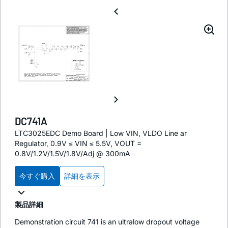
DC741A
LTC3025EDC Demo Board | Low VIN, VLDO Line ar
Regulator, 0.9V ≤ VIN ≤ 5.5V, VOUT =
0.8V/1.2V/1.5V/1.8V/Adj @ 300mA
今すぐ購入
詳細を表示
製品詳細
Demonstration circuit 741 is an ultralow dropout voltage