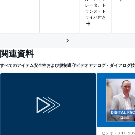
レータ、ト
ランス・ド
ライバ付き
関連資料
すべてのアイテム
安全性および規制遵守
ビデオ
アナログ・ダイアログ
技
ビデオ · 3 17, 20