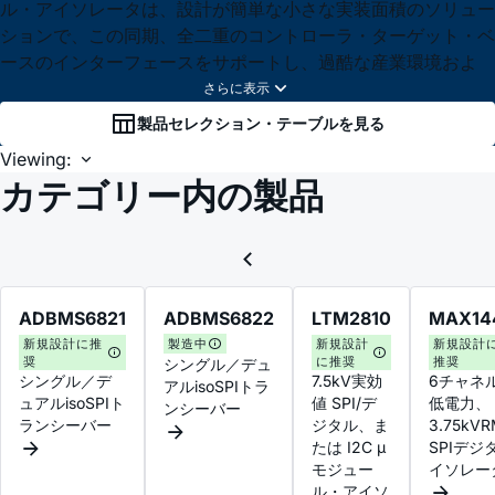
ル・アイソレータは、設計が簡単な小さな実装面積のソリュー
ションで、この同期、全二重のコントローラ・ターゲット・ベ
ースのインターフェースをサポートし、過酷な産業環境およ
製品セレクション・テーブルを見る
Viewing:
カテゴリー内の製品
ADBMS6821
ADBMS6822
LTM2810
MAX14
新規設計に推
製造中
新規設計
新規設計
奨
に推奨
推奨
シングル／デュ
シングル／デ
7.5kV実効
6チャネ
アルisoSPIトラ
ュアルisoSPIト
値 SPI/デ
低電力、
ンシーバー
ランシーバー
ジタル、ま
3.75kV
たは I2C µ
SPIデジ
モジュー
イソレー
ル・アイソ