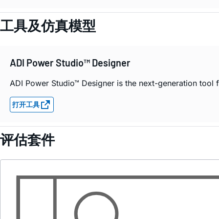
工具及仿真模型
ADI Power Studio™ Designer
ADI Power Studio™ Designer is the next-generation tool fo
打开工具
评估套件