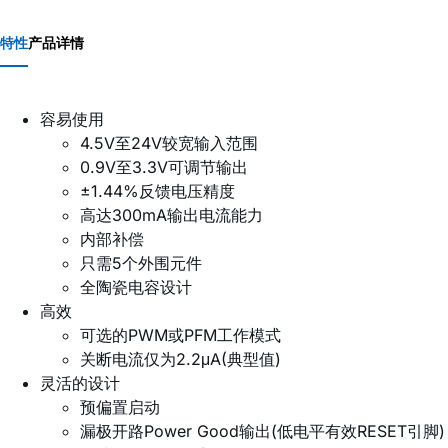
特性
产品详情
容易使用
4.5V至24V较宽输入范围
0.9V至3.3V可调节输出
±1.44%反馈电压精度
高达300mA输出电流能力
内部补偿
只需5个外围元件
全陶瓷电容设计
高效
可选的PWM或PFM工作模式
关断电流仅为2.2μA(典型值)
灵活的设计
预偏置启动
漏极开路Power Good输出(低电平有效RESET引脚)