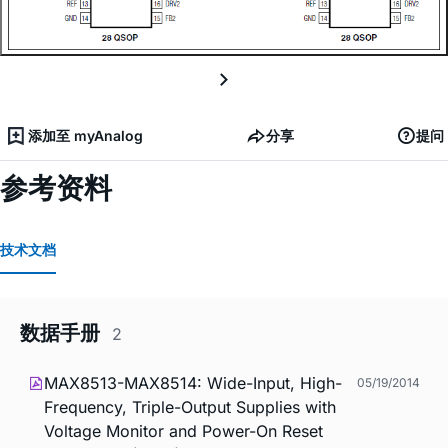
添加至 myAnalog
分享
提问
参考资料
技术文档
数据手册
2
MAX8513-MAX8514: Wide-Input, High-
05/19/2014
Frequency, Triple-Output Supplies with
Voltage Monitor and Power-On Reset