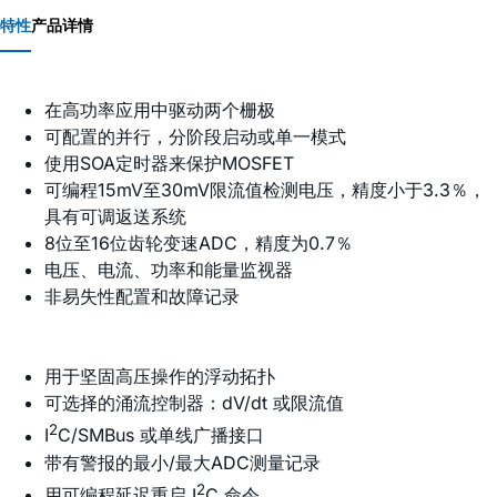
特性
产品详情
在高功率应用中驱动两个栅极
可配置的并行，分阶段启动或单一模式
使用SOA定时器来保护MOSFET
可编程15mV至30mV限流值检测电压，精度小于3.3％，
具有可调返送系统
8位至16位齿轮变速ADC，精度为0.7％
电压、电流、功率和能量监视器
非易失性配置和故障记录
用于坚固高压操作的浮动拓扑
可选择的涌流控制器：dV/dt 或限流值
2
I
C/SMBus 或单线广播接口
带有警报的最小/最大ADC测量记录
2
用可编程延迟重启 I
C 命令