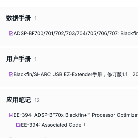
数据手册
1
ADSP-BF700/701/702/703/704/705/706/707: Blackfi
用户手册
1
Blackfin/SHARC USB EZ-Extender手册，修订版1.1，
应用笔记
12
EE-394: ADSP-BF70x Blackfin+™ Processor Optimizat
EE-394: Associated Code