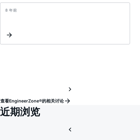
8 年前
AD55
的
参
考
电
压
输
入
端
电
阻
问
查看EngineerZone®的相关讨论
题
近期浏览