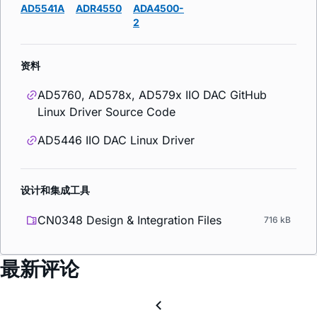
AD5541A
ADR4550
ADA4500-
2
资料
AD5760, AD578x, AD579x IIO DAC GitHub
Linux Driver Source Code
AD5446 IIO DAC Linux Driver
设计和集成工具
CN0348 Design & Integration Files
716 kB
最新评论