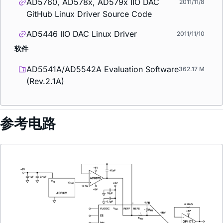
AD5760, AD578x, AD579x IIO DAC
2011/11/8
GitHub Linux Driver Source Code
AD5446 IIO DAC Linux Driver
2011/11/10
软件
AD5541A/AD5542A Evaluation Software
362.17 M
(Rev.2.1A)
参考电路